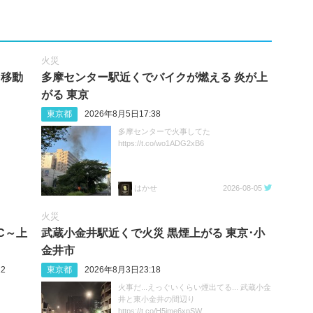
火災
を移動
多摩センター駅近くでバイクが燃える 炎が上
がる 東京
東京都
2026年8月5日17:38
多摩センターで火事してた
https://t.co/wo1ADG2xB6
はかせ
2026-08-05
火災
C～上
武蔵小金井駅近くで火災 黒煙上がる 東京･小
金井市
2
東京都
2026年8月3日23:18
火事だ...えっぐいくらい煙出てる... 武蔵小金
井と東小金井の間辺り
https://t.co/H5ime6xpSW