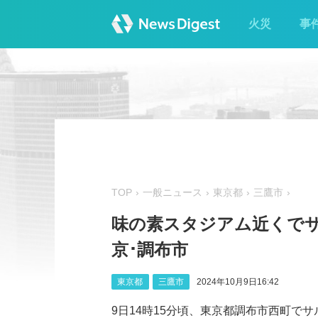
火災
事
TOP
一般ニュース
東京都
三鷹市
味の素スタジアム近くでサ
京･調布市
東京都
三鷹市
2024年10月9日16:42
9日14時15分頃、東京都調布市西町で