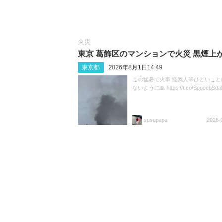
火災
東京 葛飾区のマンションで火災 黒煙上
東京都
2026年8月1日14:49
この猛暑で火事 怪我人等ひどいこと
ないように🙏 https://t.co/SqqeebSda
susupapa
2026-