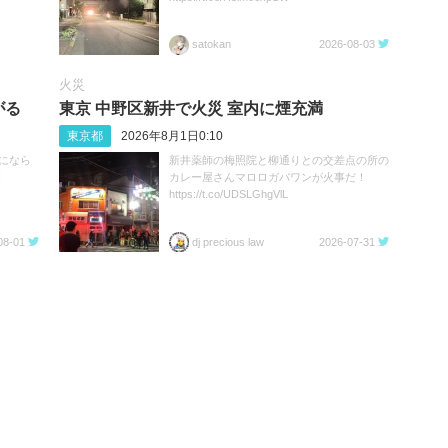
satokan
2026-08-03
火災
がる
東京 中野区新井で火災 室内に煙充満
東京都
2026年8月1日0:10
になら
新井薬師の梅照院と柳通りとの交差点の所の
I
カレー屋さんマロロガバワンが火事だ！
https://t.co/UDSLGhgVlL
08-01
dj precious law
2026-07-31