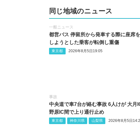
同じ地域のニュース
一般ニュース
都営バス 停留所から発車する際に座席
しようとした乗客が転倒し重傷
東京都
2026年8月5日19:05
事故
中央道で車7台が絡む事故 6人けが 大月I
野原IC間で上り通行止め
東京都
神奈川県
山梨県
2026年8月5日14:2