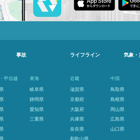
事故
ライフライン
気象・
・甲信越
東海
近畿
中国
県
岐阜県
滋賀県
鳥取県
県
静岡県
京都府
島根県
県
愛知県
大阪府
岡山県
県
三重県
兵庫県
広島県
県
奈良県
山口県
県
和歌山県