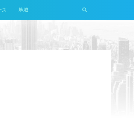
ース
地域