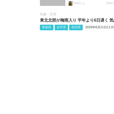
RENくん
2026-
気象・災害
東北北部が梅雨入り 平年より6日遅く 
青森県
岩手県
秋田県
2026年6月21日11:0