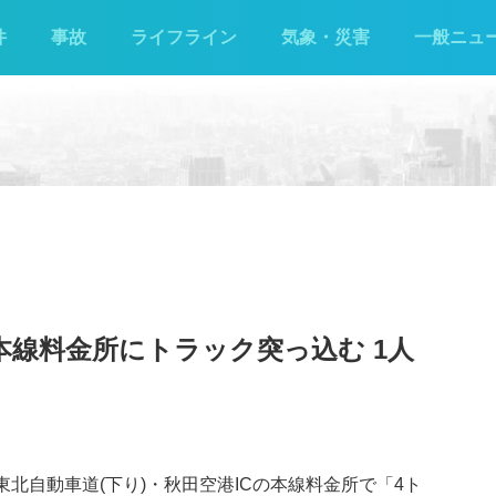
件
事故
ライフライン
気象・災害
一般ニュ
 本線料金所にトラック突っ込む 1人
東北自動車道(下り)・秋田空港ICの本線料金所で「4ト