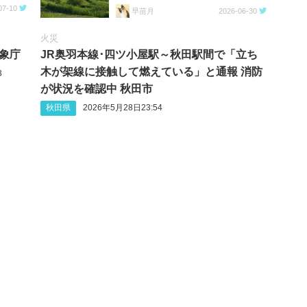
https://t.co/5DxUWBSQ0Z
07-10
早苗月
2026-06-30
火災
気象庁
JR奥羽本線･四ツ小屋駅～秋田駅間で「立ち
木が架線に接触して燃えている」と通報 消防
3
が状況を確認中 秋田市
秋田県
2026年5月28日23:54