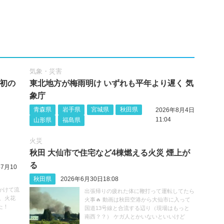
気象・災害
し初の
東北地方が梅雨明け いずれも平年より遅く 気
象庁
青森県
岩手県
宮城県
秋田県
2026年8月4日
11:04
山形県
福島県
火災
秋田 大仙市で住宅など4棟燃える火災 煙上が
る
年7月10
秋田県
2026年6月30日18:08
かけて流
出張帰りの疲れた体に鞭打って運転してたら
、火花
火事🔥 動画は秋田空港から大仙市に入って
た！
国道13号線と合流する辺り（現場はもっと
南西？？） ケガ人とかいないといいけど