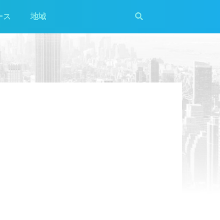
ース
地域