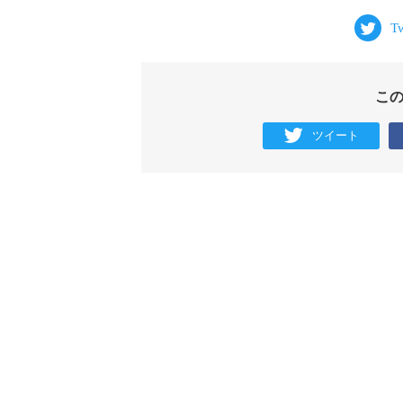
こ
ツイート