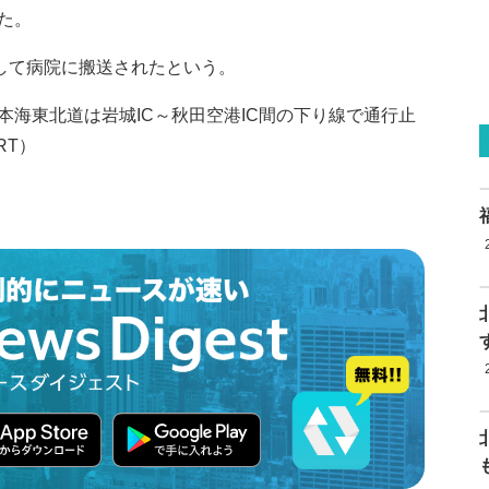
た。
をして病院に搬送されたという。
海東北道は岩城IC～秋田空港IC間の下り線で通行止
RT）