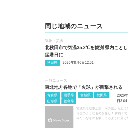
同じ地域のニュース
気象・災害
北秋田市で気温35.2℃を観測 県内こと
猛暑日に
秋田県
2026年8月6日12:51
一般ニュース
東北地方各地で「火球」が目撃される
青森県
岩手県
宮城県
秋田県
2026
日3:04
山形県
福島県
宮城県名取市上空、南の空から北に
れ星のようなものを見た！ 青白くて
みたいなものも散ってるように見え