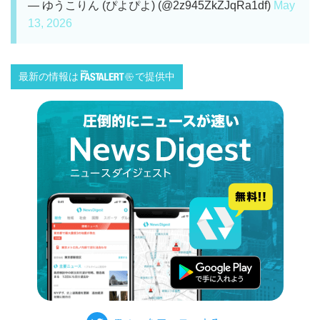
— ゆうこりん (ぴよぴよ) (@2z945ZkZJqRa1df)
May
13, 2026
最新の情報は
で提供中