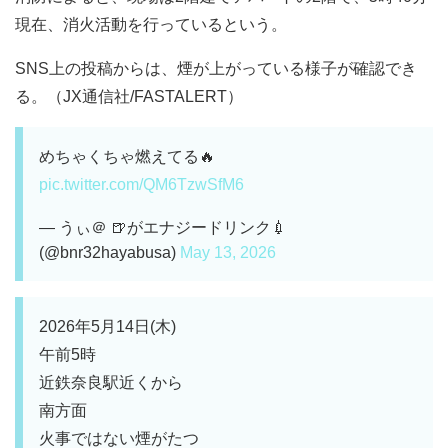
現在、消火活動を行っているという。
SNS上の投稿からは、煙が上がっている様子が確認でき
る。（JX通信社/FASTALERT）
めちゃくちゃ燃えてる🔥
pic.twitter.com/QM6TzwSfM6
— うぃ＠ 🍺がエナジードリンク💉
(@bnr32hayabusa)
May 13, 2026
2026年5月14日(木)
午前5時
近鉄奈良駅近くから
南方面
火事ではない煙がたつ