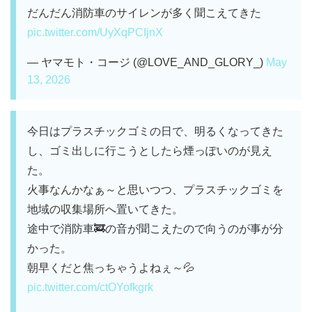
だんだん消防車のサイレンが多く聞こえてきた
pic.twitter.com/UyXqPCIjnX
— ヤマモト・コージ (@LOVE_AND_GLORY_)
May
13, 2026
今日はプラスチックゴミの日で、明るくなってきた
し、ゴミ出しに行こうとしたら煙っぽいのが見え
た。
火事なんかなぁ～と思いつつ、プラスチックゴミを
地域の収集場所へ置いてきた。
途中で消防車🚒の音が聞こえたので向うのが事が分
かった。
朝早くだと焦っちゃうよねぇ～💦
pic.twitter.com/ctOYofkgrk