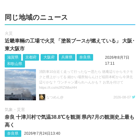
同じ地域のニュース
火災
近畿車輛の工場で火災 「塗装ブースが燃えている」 大阪･
東大阪市
滋賀県
京都府
大阪府
兵庫県
奈良県
2026年8月7日
17:11
和歌山県
消防車10台近く走って行ったなー思たら 徳庵辺りからモクモ
クと煙上がってる 細かい場所知らんけど稲田本町から今津北
辺りかな？ ワンチャン通られへんかも？ お気を付けて
https://t.co/niJRZWbsHH
なつめん@
2026-08-07
気象・災害
奈良 十津川村で気温38.8℃を観測 県内7月の観測史上最も
高く
奈良県
2026年7月24日13:40