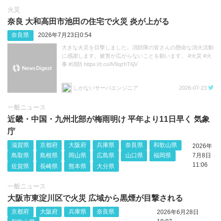
火災
奈良 大和高田市池田の住宅で火災 炎が上がる
奈良県
2026年7月23日0:54
大きな火災を目撃しました。消防隊の皆さんの懸命な消火活動
に感謝します。被害が広がらないことを願います。 #火災 #火
事 #消防 https://t.co/lV9qzhT6jV
しがないサーバエンジニア
2026-07-23
一般ニュース
近畿・中国・九州北部が梅雨明け 平年より11日早く 気象
庁
滋賀県
京都府
大阪府
兵庫県
奈良県
和歌山県
2026年
鳥取県
島根県
岡山県
広島県
山口県
福岡県
7月8日
11:06
佐賀県
長崎県
熊本県
大分県
一般ニュース
大阪市東淀川区で火災 広域から黒煙が目撃される
京都府
大阪府
兵庫県
奈良県
2026年6月28日