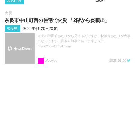
18:07
和歌山県
火災
奈良市中山町西の住宅で火災 「2階から炎噴出」
奈良県
2026年6月20日23:01
奈良の学園前あたりから見てるんですが、秋篠寺あたりが火事
になってます。皆さん無事でありますように。
https://t.co/2TtlfpH5em
Woowoo
2026-06-20