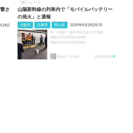
一般ニュース
目撃さ
山陽新幹線の列車内で「モバイルバッテリー
の発火」と通報
大阪府
兵庫県
岡山県
2026年6月26日8:25
月28日
夫、出張行く途中巻き込まれてる😱
https://t.co/19SarxUBW0
https://t.co/7cudCNZI5w
RinoA（りのあ）
2026-06-26