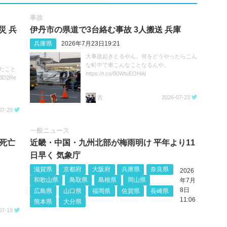
事故
災 兵
伊丹市の県道で3台絡む事故 3人搬送 兵庫
兵庫県
2026年7月23日19:21
大事故起きとるやん。何をどうやったらこん
な町中で車こんなことなるんや。
たこと
https://t.co/90WtuEOHAI
3D2Re
吉
2026-07-23
07-29
一般ニュース
人死亡
近畿・中国・九州北部が梅雨明け 平年より11
日早く 気象庁
滋賀県
京都府
大阪府
兵庫県
奈良県
2026
和歌山県
鳥取県
島根県
岡山県
年7月
8日
広島県
山口県
福岡県
佐賀県
長崎県
11:06
熊本県
大分県
07-18