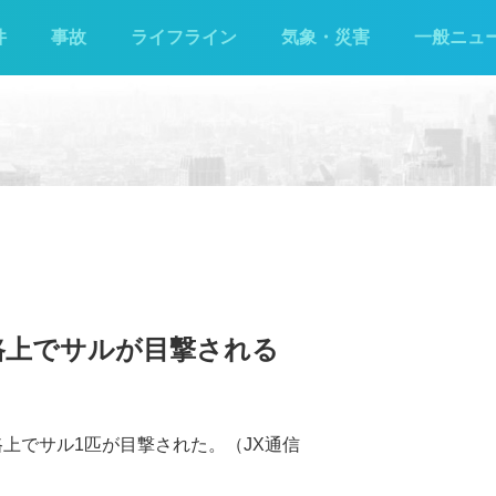
件
事故
ライフライン
気象・災害
一般ニュ
路上でサルが目撃される
路上でサル1匹が目撃された。（JX通信