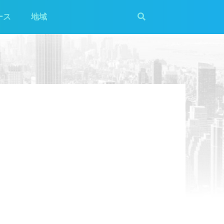
ース
地域