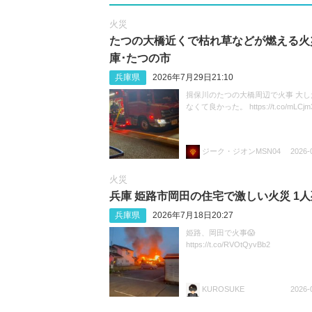
火災
たつの大橋近くで枯れ草などが燃える火
庫･たつの市
兵庫県
2026年7月29日21:10
揖保川のたつの大橋周辺で火事 大し
なくて良かった。 https://t.co/mLCjm
ジーク・ジオンMSN04
2026-
火災
兵庫 姫路市岡田の住宅で激しい火災 1
兵庫県
2026年7月18日20:27
姫路、岡田で火事😱
https://t.co/RVOtQyvBb2
KUROSUKE
2026-