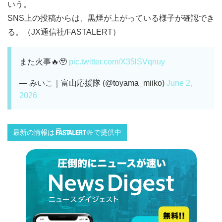
いう。
SNS上の投稿からは、黒煙が上がっている様子が確認でき
る。（JX通信社/FASTALERT）
また火事🔥🥹
pic.twitter.com/X35lSVqnuy
— みいこ｜富山応援隊 (@toyama_miiko)
June 2,
2026
最新の情報は
で提供中