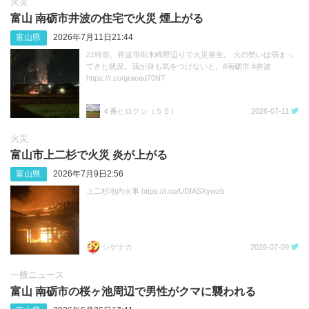
火災
富山 南砺市井波の住宅で火災 煙上がる
富山県
2026年7月11日21:44
21時前、井波市街木崎野辺りで火災発生。 火の勢いは弱まっ
てきた状況。我が身も気をつけないと。#南砺市 #井波
https://t.co/graced70NT
４番ヒロクン（５５）
2026-07-11
火災
富山市上二杉で火災 炎が上がる
富山県
2026年7月9日2:56
上二杉地内火事 https://t.co/UDfASXywzb
シゲナカ
2026-07-09
一般ニュース
富山 南砺市の桜ヶ池周辺で男性がクマに襲われる