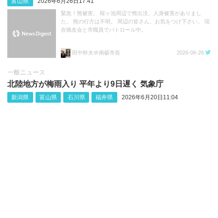
富山県
2026年6月26日17:41
緊急！熊被害。 桜ヶ池周辺で熊出没。人身被害がありまし
た。 熊の行方は不明。 周辺の皆さん。お気をつけ下さい。 現
在猟友会と市職員でパトロール中。
田中幹夫＠南砺市長
2026-06-26
一般ニュース
北陸地方が梅雨入り 平年より9日遅く 気象庁
新潟県
富山県
石川県
福井県
2026年6月20日11:04