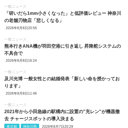
一般ニュース
「研いだら1mm小さくなった」と低評価レビュー 神奈川
の老舗刃物店「悲しくなる」
2026年8月8日20:56
一般ニュース
熊本行きANA機が羽田空港に引き返し 昇降舵システムの
不具合で
2026年8月8日16:24
一般ニュース
及川光博 一般女性との結婚発表「新しい命を授かってお
ります」
2026年8月8日11:46
一般ニュース
2021年から小田急線の駅構内に設置の"充レン"が機器撤
去 チャージスポットの導入決まる
東京都
神奈川県
2026年8月7日20:29