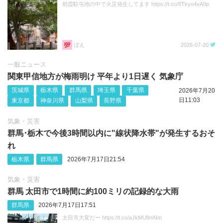
朝霞駐屯地の中で火災発生してます https://t.co/8Tkyo4vA0p
ぼえ
2026-07-20
一般ニュース
関東甲信地方が梅雨明け 平年より1日遅く 気象庁
茨城県
栃木県
群馬県
埼玉県
千葉県
2026年7月20
日11:03
東京都
神奈川県
山梨県
長野県
気象・災害
群馬･栃木で今後3時間以内に"線状降水帯"が発生するおそ
れ
栃木県
群馬県
2026年7月17日21:54
気象・災害
群馬 太田市で1時間に約100ミリの記録的な大雨
群馬県
2026年7月17日17:51
太田市大変だー https://t.co/aJkMUfimNm