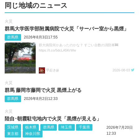
同じ地域のニュース
火災
群馬大学医学部附属病院で火災「サーバー室から黒煙」
群馬県
2026年8月3日17:55
群大病院何かあったのかな？ すごい台数の消防車🚒
https://t.co/5dcLA5KrWw
早起きjiji
2026-08-03
火災
群馬 藤岡市藤岡で火災 黒煙上がる
群馬県
2026年8月2日12:33
火災
陸自･朝霞駐屯地内で火災「黒煙が見える」
茨城県
栃木県
群馬県
埼玉県
千葉県
2026年7月20日
12:33
東京都
神奈川県