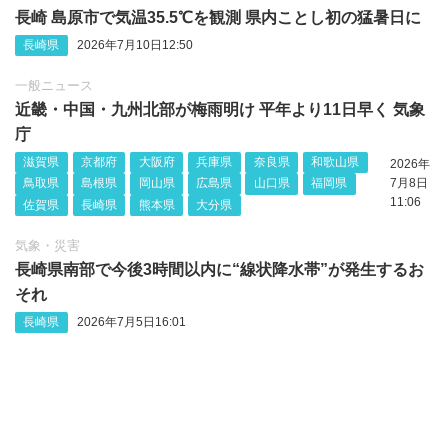
長崎 島原市で気温35.5℃を観測 県内ことし初の猛暑日に
長崎県
2026年7月10日12:50
一般ニュース
近畿・中国・九州北部が梅雨明け 平年より11日早く 気象
庁
滋賀県
京都府
大阪府
兵庫県
奈良県
和歌山県
2026年
鳥取県
島根県
岡山県
広島県
山口県
福岡県
7月8日
11:06
佐賀県
長崎県
熊本県
大分県
気象・災害
長崎県南部で今後3時間以内に“線状降水帯”が発生するお
それ
長崎県
2026年7月5日16:01