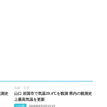
気象・災害
観測史
山口 岩国市で気温39.4℃を観測 県内の観測史
上最高気温を更新
山口県
2026年8月3日13:23