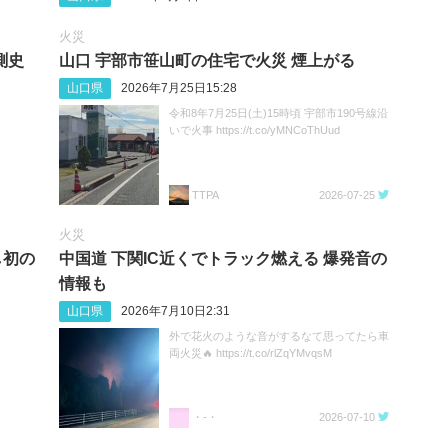
火災
測史
山口 宇部市笹山町の住宅で火災 煙上がる
山口県
2026年7月25日15:28
令和8年7月25日(土)15時頃 宇部市190号線沿
いで火事 https://t.co/yMNCoThUud
TTPA
2026-07-25
火災
し初の
中国道 下関IC近くでトラック燃える 爆発音の
情報も
山口県
2026年7月10日2:31
外で花火のような音がするなて思ってたら車
両火災🔥 https://t.co/rlZqYMvqsM
・-・
2026-07-10