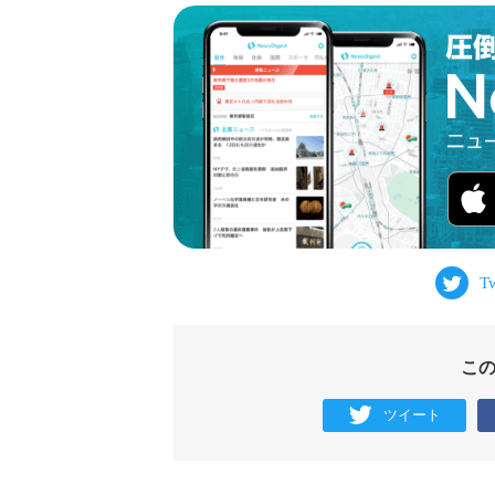
こ
ツイート