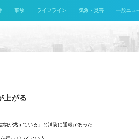
件
事故
ライフライン
気象・災害
一般ニュ
が上がる
「建物が燃えている」と消防に通報があった。
動を行っているという。