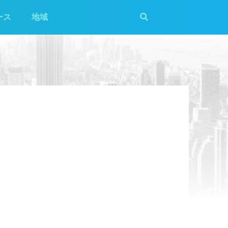
ース
地域