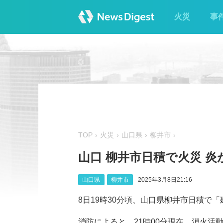
火災
事
TOP
火災
山口県
柳井市
山口 柳井市日積で火災 炎
山口県
柳井市
2025年3月8日21:16
8日19時30分頃、山口県柳井市日積で
消防によると、21時00分現在、消火活