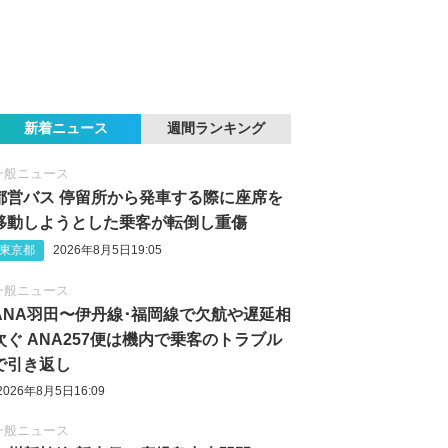
新着ニュース
週間ランキング
一般ニュース
都営バス 停留所から発車する際に座席を
移動しようとした乗客が転倒し重傷
東京都
2026年8月5日19:05
一般ニュース
ANA羽田〜伊丹線･福岡線で欠航や遅延相
次ぐ ANA257便は機内で乗客のトラブル
で引き返し
2026年8月5日16:09
一般ニュース