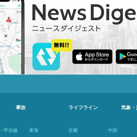
事故
ライフライン
気象・
・甲信越
東海
近畿
中国