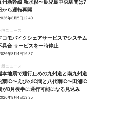
九州新幹線 新水俣〜鹿児島中央駅間は7
日から運転再開
2026年8月5日12:40
一般ニュース
ドコモバイクシェアサービスでシステム
不具合 サービスを一時停止
2026年8月4日16:37
一般ニュース
熊本地震で通行止めの九州道と南九州道
松葉IC〜えびのIC間と八代南IC〜田浦IC
間が8月後半に通行可能になる見込み
2026年8月4日13:35