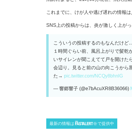
これまでに、けが人や逃げ遅れの情報は
SNS上の投稿からは、炎が激しく上がって
こういうの投稿するのもなんだけど
１時間ぐらい前、風呂上がりで髪乾
いサイレンが聞こえてて戸を開けた
会辺り。見ると前の山の向こうから
た→
pic.twitter.com/NCQy8bhnlG
— 響郷響子 (@e7bAcuXR8B36066)
最新の情報は
で提供中