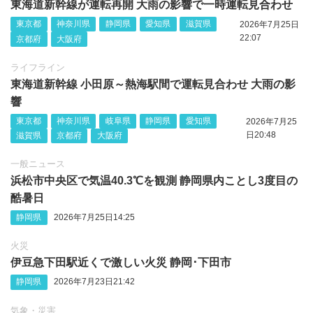
東海道新幹線が運転再開 大雨の影響で一時運転見合わせ
東京都
神奈川県
静岡県
愛知県
滋賀県
2026年7月25日
22:07
京都府
大阪府
ライフライン
東海道新幹線 小田原～熱海駅間で運転見合わせ 大雨の影
響
東京都
神奈川県
岐阜県
静岡県
愛知県
2026年7月25
日20:48
滋賀県
京都府
大阪府
一般ニュース
浜松市中央区で気温40.3℃を観測 静岡県内ことし3度目の
酷暑日
静岡県
2026年7月25日14:25
火災
伊豆急下田駅近くで激しい火災 静岡‪･‬下田市
静岡県
2026年7月23日21:42
気象・災害