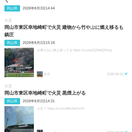
く
岡山県
2026年8月3日14:44
火災
岡山市東区幸地崎町で火災 建物から竹やぶに燃え移るも
鎮圧
岡山県
2026年8月2日15:18
火事が山に燃え移ってる https://t.co/wXQNWQRhmj
余市
2026-08-02
火災
岡山市東区幸地崎町で火災 黒煙上がる
岡山県
2026年8月2日14:31
火災？ https://t.co/sWNc8eOnY4