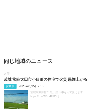
同じ地域のニュース
火災
茨城 常陸太田市小目町の住宅で火災 黒煙上がる
茨城県
2026年8月5日7:18
茨城県東海村？ 黒い煙 火事なって見えます
https://t.co/5OxeF4P3Hj