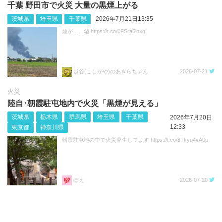
千葉 野田市で火災 大量の黒煙上がる
茨城県
埼玉県
千葉県
2026年7月21日13:35
煙が……😱 https://t.co/0FSra5loxg
越谷(こしがや)のあきらちゃん
2026-07-21
火災
陸自･朝霞駐屯地内で火災「黒煙が見える」
茨城県
栃木県
群馬県
埼玉県
千葉県
2026年7月20日
12:33
東京都
神奈川県
朝霞駐屯地の中で火災発生してます https://t.co/8Tkyo4vA0p
ぼえ
2026-07-20