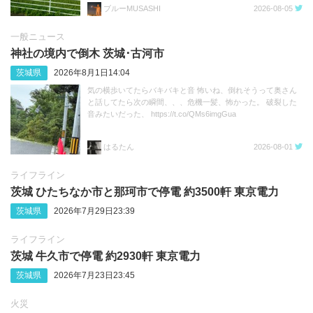
ブルーMUSASHI
2026-08-05
一般ニュース
神社の境内で倒木 茨城･古河市
茨城県
2026年8月1日14:04
気の横歩いてたらバキバキと音 怖いね、倒れそうって奥さん
と話してたら次の瞬間、、、危機一髪、怖かった。 破裂した
音みたいだった、 https://t.co/QMs6imgGua
はるたん
2026-08-01
ライフライン
茨城 ひたちなか市と那珂市で停電 約3500軒 東京電力
茨城県
2026年7月29日23:39
ライフライン
茨城 牛久市で停電 約2930軒 東京電力
茨城県
2026年7月23日23:45
火災