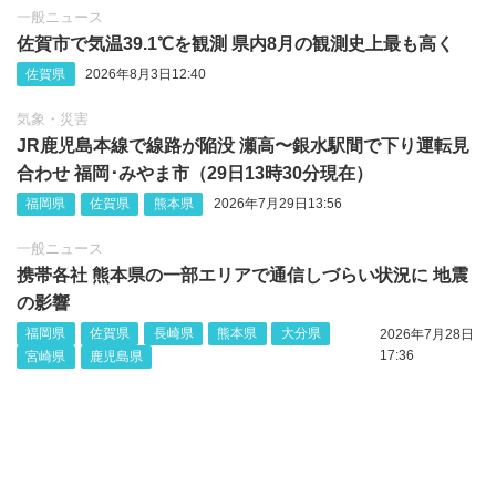
一般ニュース
佐賀市で気温39.1℃を観測 県内8月の観測史上最も高く
佐賀県
2026年8月3日12:40
気象・災害
JR鹿児島本線で線路が陥没 瀬高〜銀水駅間で下り運転見
合わせ 福岡･みやま市（29日13時30分現在）
福岡県
佐賀県
熊本県
2026年7月29日13:56
一般ニュース
携帯各社 熊本県の一部エリアで通信しづらい状況に 地震
の影響
福岡県
佐賀県
長崎県
熊本県
大分県
2026年7月28日
17:36
宮崎県
鹿児島県