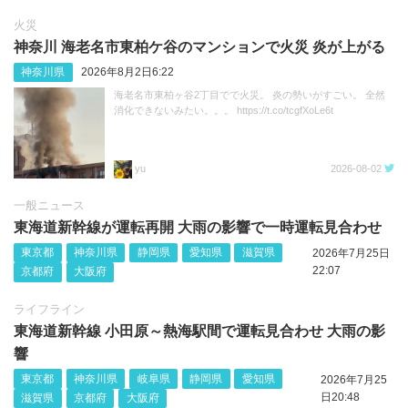
火災
神奈川 海老名市東柏ケ谷のマンションで火災 炎が上がる
神奈川県
2026年8月2日6:22
海老名市東柏ヶ谷2丁目でで火災。 炎の勢いがすごい。 全然
消化できないみたい。。。 https://t.co/tcgfXoLe6t
yu
2026-08-02
一般ニュース
東海道新幹線が運転再開 大雨の影響で一時運転見合わせ
東京都
神奈川県
静岡県
愛知県
滋賀県
2026年7月25日
22:07
京都府
大阪府
ライフライン
東海道新幹線 小田原～熱海駅間で運転見合わせ 大雨の影
響
東京都
神奈川県
岐阜県
静岡県
愛知県
2026年7月25
日20:48
滋賀県
京都府
大阪府