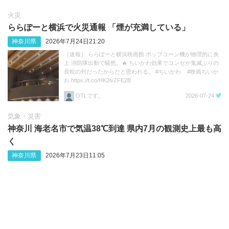
火災
ららぽーと横浜で火災通報 「煙が充満している」
神奈川県
2026年7月24日21:20
［速報］ ららぽーと横浜映画館 ポップコーン機が物理的に炎
上 消防隊出動で騒然。🔥 ちいかわ効果でコンセが鬼滅ぶりの
長蛇の列だったからだと思われる。 #ちいかわ #映画ちいか
わ https://t.co/HK2ivZFE2B
OTLです。
2026-07-24
気象・災害
神奈川 海老名市で気温38℃到達 県内7月の観測史上最も高
く
神奈川県
2026年7月23日11:05