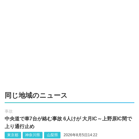
同じ地域のニュース
事故
中央道で車7台が絡む事故 6人けが 大月IC～上野原IC間で
上り通行止め
東京都
神奈川県
山梨県
2026年8月5日14:22