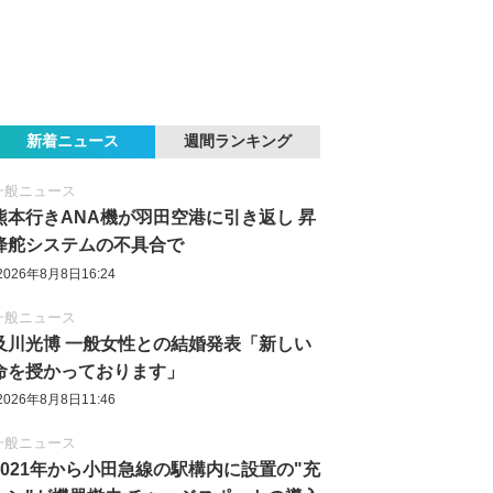
新着ニュース
週間ランキング
一般ニュース
熊本行きANA機が羽田空港に引き返し 昇
降舵システムの不具合で
2026年8月8日16:24
一般ニュース
及川光博 一般女性との結婚発表「新しい
命を授かっております」
2026年8月8日11:46
一般ニュース
2021年から小田急線の駅構内に設置の"充