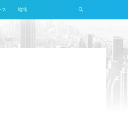
ース
地域