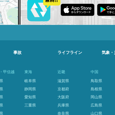
事故
ライフライン
気象・
・甲信越
東海
近畿
中国
県
岐阜県
滋賀県
鳥取県
県
静岡県
京都府
島根県
県
愛知県
大阪府
岡山県
県
三重県
兵庫県
広島県
県
奈良県
山口県