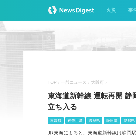
火災
事
TOP
一般ニュース
大阪府
東海道新幹線 運転再開 
立ち入る
東京都
神奈川県
岐阜県
静岡県
愛知県
JR東海によると、東海道新幹線は静岡