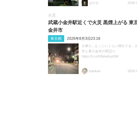
はかせ
2026-
火災
武蔵小金井駅近くで火災 黒煙上がる 東京
金井市
東京都
2026年8月3日23:18
火事だ...えっぐいくらい煙出てる...
井と東小金井の間辺り
https://t.co/H5ime6xpSW
satokan
2026-