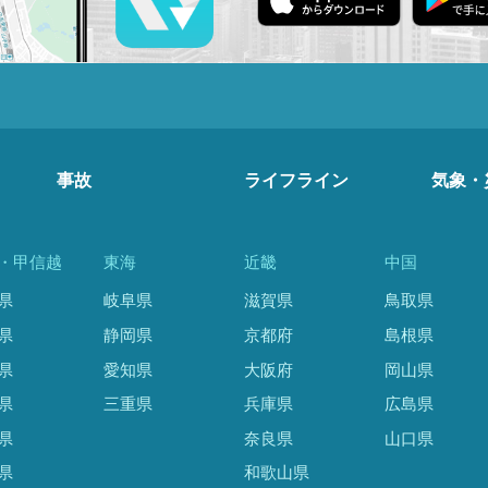
事故
ライフライン
気象・
・甲信越
東海
近畿
中国
県
岐阜県
滋賀県
鳥取県
県
静岡県
京都府
島根県
県
愛知県
大阪府
岡山県
県
三重県
兵庫県
広島県
県
奈良県
山口県
県
和歌山県