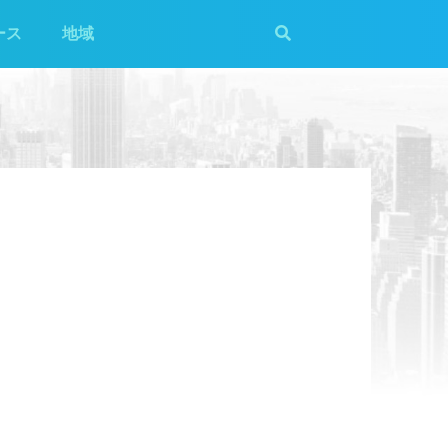
ース
地域