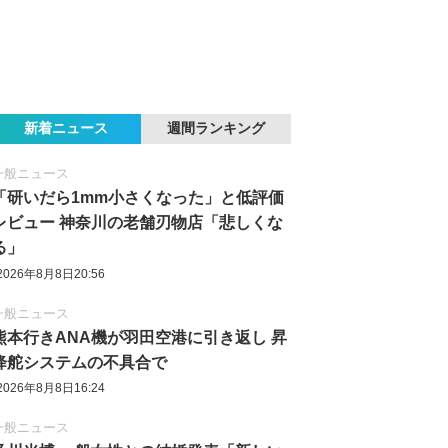
新着ニュース
週間ランキング
一般ニュース
「研いだら1mm小さくなった」と低評価
レビュー 神奈川の老舗刃物店「悲しくな
る」
2026年8月8日20:56
一般ニュース
熊本行きANA機が羽田空港に引き返し 昇
降舵システムの不具合で
2026年8月8日16:24
一般ニュース