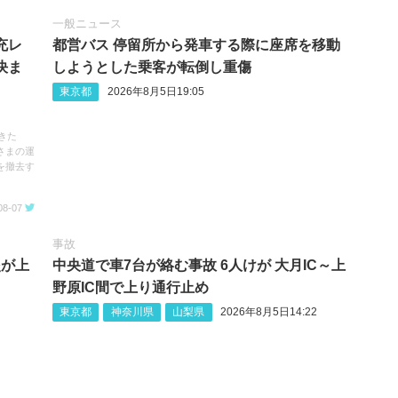
一般ニュース
充レ
都営バス 停留所から発車する際に座席を移動
決ま
しようとした乗客が転倒し重傷
東京都
2026年8月5日19:05
きた
さまの運
を撤去す
08-07
事故
炎が上
中央道で車7台が絡む事故 6人けが 大月IC～上
野原IC間で上り通行止め
東京都
神奈川県
山梨県
2026年8月5日14:22