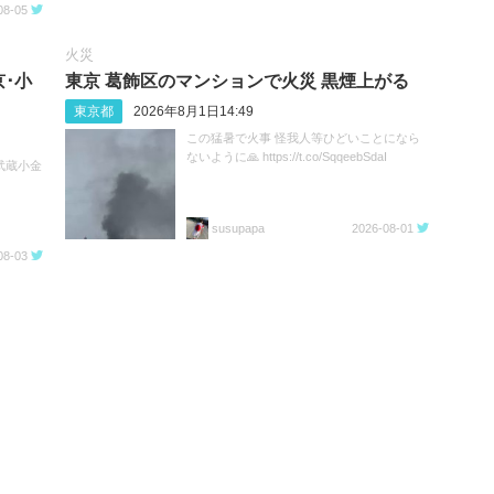
08-05
火災
･小
東京 葛飾区のマンションで火災 黒煙上がる
東京都
2026年8月1日14:49
この猛暑で火事 怪我人等ひどいことになら
ないように🙏 https://t.co/SqqeebSdaI
 武蔵小金
susupapa
2026-08-01
08-03