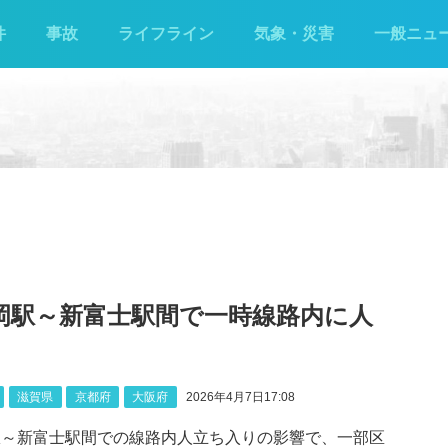
件
事故
ライフライン
気象・災害
一般ニュ
静岡駅～新富士駅間で一時線路内に人
滋賀県
京都府
大阪府
2026年4月7日17:08
駅～新富士駅間での線路内人立ち入りの影響で、一部区