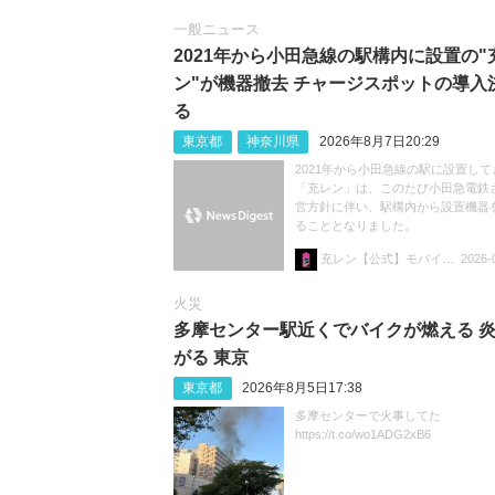
一般ニュース
2021年から小田急線の駅構内に設置の"
ン"が機器撤去 チャージスポットの導入
る
東京都
神奈川県
2026年8月7日20:29
2021年から小田急線の駅に設置して
「充レン」は、このたび小田急電鉄
営方針に伴い、駅構内から設置機器
ることとなりました。
充レン【公式】モバイルバッテリーレンタル
2026-
火災
多摩センター駅近くでバイクが燃える 
がる 東京
東京都
2026年8月5日17:38
多摩センターで火事してた
https://t.co/wo1ADG2xB6