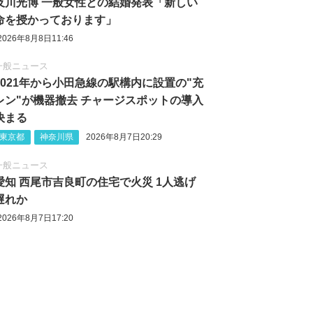
及川光博 一般女性との結婚発表「新しい
命を授かっております」
2026年8月8日11:46
一般ニュース
2021年から小田急線の駅構内に設置の"充
レン"が機器撤去 チャージスポットの導入
決まる
東京都
神奈川県
2026年8月7日20:29
一般ニュース
愛知 西尾市吉良町の住宅で火災 1人逃げ
遅れか
2026年8月7日17:20