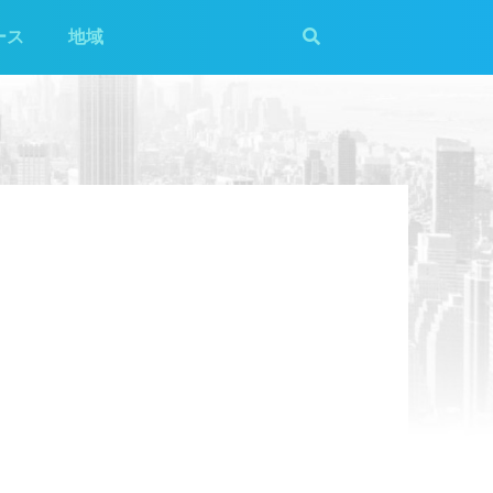
ース
地域