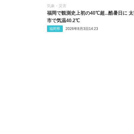
気象・災害
福岡で観測史上初の40℃超...酷暑日に 
市で気温40.2℃
福岡県
2026年8月3日14:23