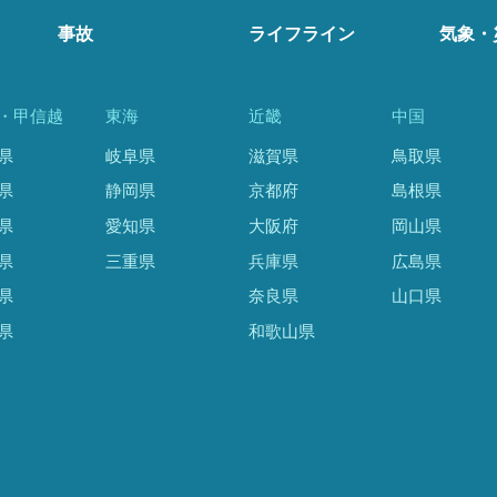
事故
ライフライン
気象・
・甲信越
東海
近畿
中国
県
岐阜県
滋賀県
鳥取県
県
静岡県
京都府
島根県
県
愛知県
大阪府
岡山県
県
三重県
兵庫県
広島県
県
奈良県
山口県
県
和歌山県