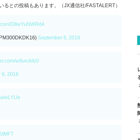
との投稿もあります。（JX通信社/FASTALERT）
ter.com/D8wYuNWRd4
300DKDK16)
September 6, 2018
tter.com/w9urckIIz0
 6, 2018
2ValwLYUe
CStMFT