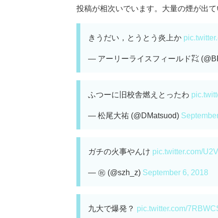
投稿が相次いでいます。大量の煙が出ている
きうだい，とうとう炎上か
pic.twit
— アーリーライスフィールド㌠ (@BPM
ふつーに旧校舎燃えとったわ
pic.twi
— 松尾大祐 (@DMatsuod)
September
ガチの火事やんけ
pic.twitter.com/U
— ㊗️ (@szh_z)
September 6, 2018
九大で爆発？
pic.twitter.com/7RBW