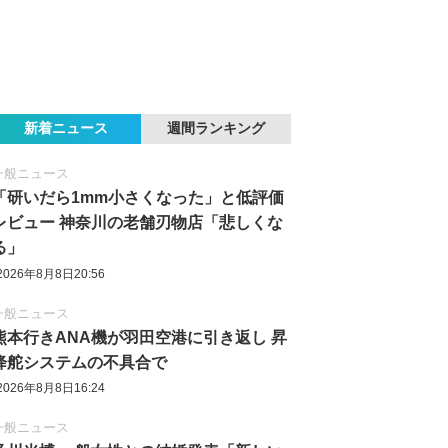
新着ニュース
週間ランキング
一般ニュース
「研いだら1mm小さくなった」と低評価
レビュー 神奈川の老舗刃物店「悲しくな
る」
2026年8月8日20:56
一般ニュース
熊本行きANA機が羽田空港に引き返し 昇
降舵システムの不具合で
2026年8月8日16:24
一般ニュース