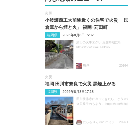
火災
小波瀬西工大前駅近くの住宅で火災 「
倉庫から煙と火」 福岡･苅田町
福岡県
2026年8月8日15:32
苅田の火事エグい お盆時期に💦
https://t.co/06akuFkDwk
Rii@
2026-
火災
福岡 田川市奈良で火災 黒煙上がる
福岡県
2026年8月3日17:18
田川後藤寺に戻ってきたら、どうや
火災発生のもよう。 https://t.co/MIfx
にゅるりら 8/23コミティア157 ち04a
2026-