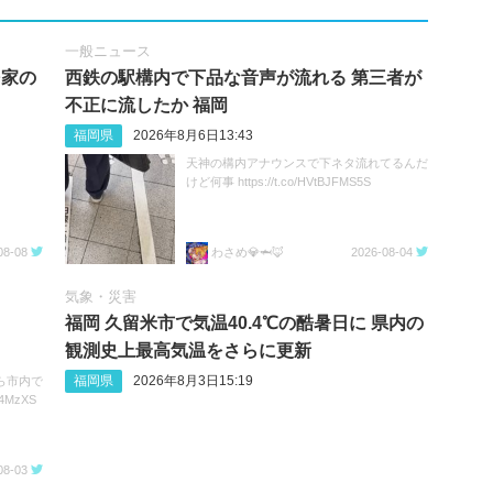
一般ニュース
民家の
西鉄の駅構内で下品な音声が流れる 第三者が
不正に流したか 福岡
福岡県
2026年8月6日13:43
天神の構内アナウンスで下ネタ流れてるんだ
けど何事 https://t.co/HVtBJFMS5S
08-08
わさめ💎🦈🦊
2026-08-04
気象・災害
福岡 久留米市で気温40.4℃の酷暑日に 県内の
観測史上最高気温をさらに更新
福岡県
2026年8月3日15:19
ら市内で
j4MzXS
08-03