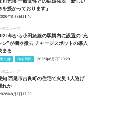
及川光博 一般女性との結婚発表「新しい
命を授かっております」
2026年8月8日11:46
一般ニュース
2021年から小田急線の駅構内に設置の"充
レン"が機器撤去 チャージスポットの導入
決まる
東京都
神奈川県
2026年8月7日20:29
一般ニュース
愛知 西尾市吉良町の住宅で火災 1人逃げ
遅れか
2026年8月7日17:20