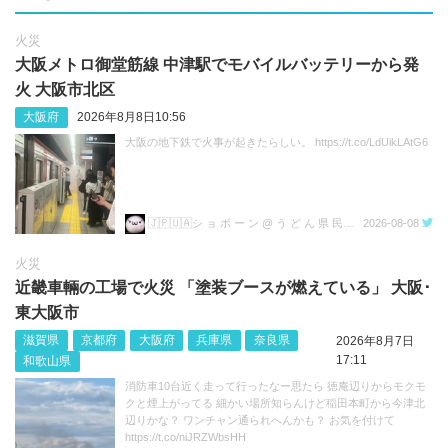
火災
大阪メトロ御堂筋線 中津駅でモバイルバッテリーから発
火 大阪市北区
大阪府
2026年8月8日10:56
大阪の地下鉄で火事が起きたらしい。 https://t.co/LdUikLAtG6
🇯🇵🇺🇦シ ョ ボ ー ン @ う ど ん 県 民💙💛
2026-08-08
火災
近畿車輛の工場で火災 「塗装ブースが燃えている」 大阪･
東大阪市
滋賀県
京都府
大阪府
兵庫県
奈良県
2026年8月7日
17:11
和歌山県
消防車10台近く走って行ったなー思たら 徳庵辺りからモクモ
クと煙上がってる 細かい場所知らんけど稲田本町から今津北
辺りかな？ ワンチャン通られへんかも？ お気を付けて
https://t.co/niJRZWbsHH