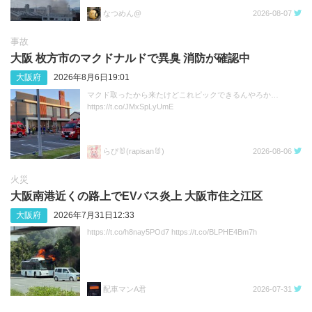
なつめん@
2026-08-07
事故
大阪 枚方市のマクドナルドで異臭 消防が確認中
大阪府
2026年8月6日19:01
マクド取ったから来たけどこれピックできるんやろか…
https://t.co/JMxSpLyUmE
らぴ🐰(rapisan🐰)
2026-08-06
火災
大阪南港近くの路上でEVバス炎上 大阪市住之江区
大阪府
2026年7月31日12:33
https://t.co/h8nay5POd7 https://t.co/BLPHE4Bm7h
配車マンA君
2026-07-31