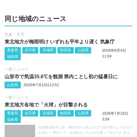
同じ地域のニュース
気象・災害
東北地方が梅雨明け いずれも平年より遅く 気象庁
青森県
岩手県
宮城県
秋田県
山形県
2026年8月4日
11:04
福島県
一般ニュース
山形市で気温35.6℃を観測 県内ことし初の猛暑日に
山形県
2026年7月15日13:51
一般ニュース
東北地方各地で「火球」が目撃される
青森県
岩手県
宮城県
秋田県
山形県
2026年7月10日
3:04
福島県
宮城県名取市上空、南の空から北にかけて流れ星のようなもの
を見た！ 青白くて、火花みたいなものも散ってるように見え