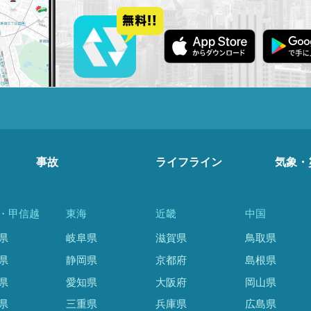
事故
ライフライン
気象・
・甲信越
東海
近畿
中国
県
岐阜県
滋賀県
鳥取県
県
静岡県
京都府
島根県
県
愛知県
大阪府
岡山県
県
三重県
兵庫県
広島県