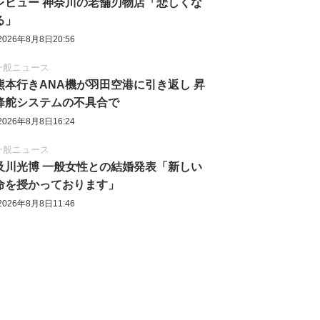
レビュー 神奈川の老舗刃物店「悲しくな
る」
2026年8月8日20:56
一般ニュース
熊本行きANA機が羽田空港に引き返し 昇
降舵システムの不具合で
2026年8月8日16:24
一般ニュース
及川光博 一般女性との結婚発表「新しい
命を授かっております」
2026年8月8日11:46