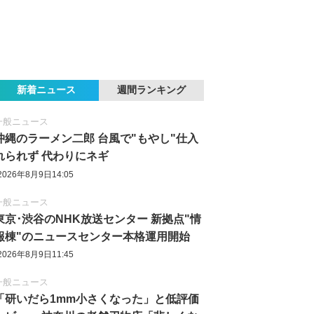
新着ニュース
週間ランキング
一般ニュース
沖縄のラーメン二郎 台風で"もやし"仕入
れられず 代わりにネギ
2026年8月9日14:05
一般ニュース
東京‪･‬渋谷のNHK放送センター 新拠点"情
報棟"のニュースセンター本格運用開始
2026年8月9日11:45
一般ニュース
「研いだら1mm小さくなった」と低評価