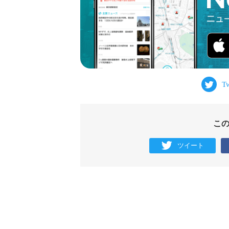
こ
ツイート