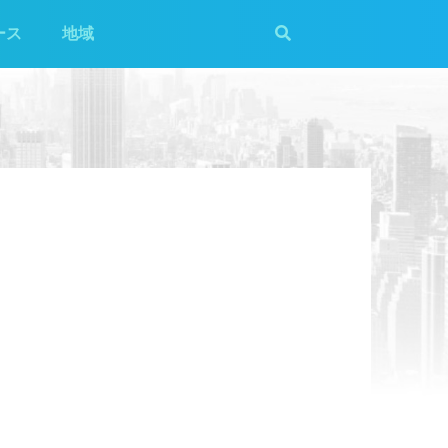
ース
地域