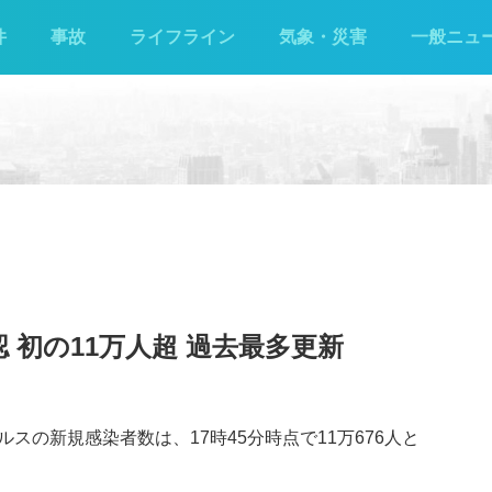
件
事故
ライフライン
気象・災害
一般ニュ
 初の11万人超 過去最多更新
スの新規感染者数は、17時45分時点で11万676人と