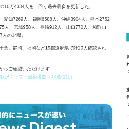
の10万4334人を上回り過去最多を更新した。
7269人、福岡6588人、沖縄3904人、熊本2752
75人、宮城958人、長崎912人、山口770人、和歌山
27人の14県。
千葉、静岡、福岡など19都道府県で計20人確認され
からご確認いただけます
状況マップ・感染者数（JX通信社）