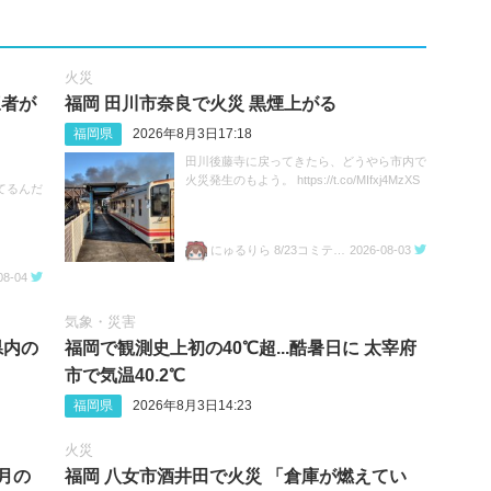
火災
三者が
福岡 田川市奈良で火災 黒煙上がる
福岡県
2026年8月3日17:18
田川後藤寺に戻ってきたら、どうやら市内で
火災発生のもよう。 https://t.co/MIfxj4MzXS
てるんだ
にゅるりら 8/23コミティア157 ち04a
2026-08-03
08-04
気象・災害
県内の
福岡で観測史上初の40℃超...酷暑日に 太宰府
市で気温40.2℃
福岡県
2026年8月3日14:23
火災
8月の
福岡 八女市酒井田で火災 「倉庫が燃えてい