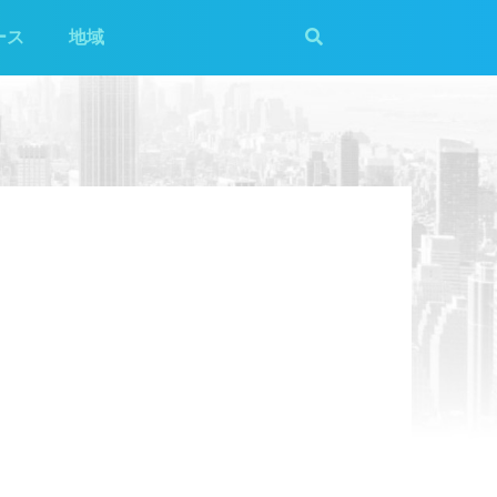
ース
地域