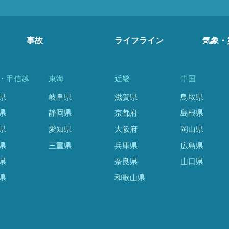
事故
ライフライン
気象・
・甲信越
東海
近畿
中国
県
岐阜県
滋賀県
鳥取県
県
静岡県
京都府
島根県
県
愛知県
大阪府
岡山県
県
三重県
兵庫県
広島県
県
奈良県
山口県
県
和歌山県