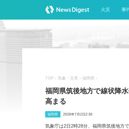
火災
事
TOP
気象・災害
福岡県
福岡県筑後地方で線状降水
高まる
福岡県
2026年7月2日2:30
気象庁は2日2時28分、福岡県筑後地