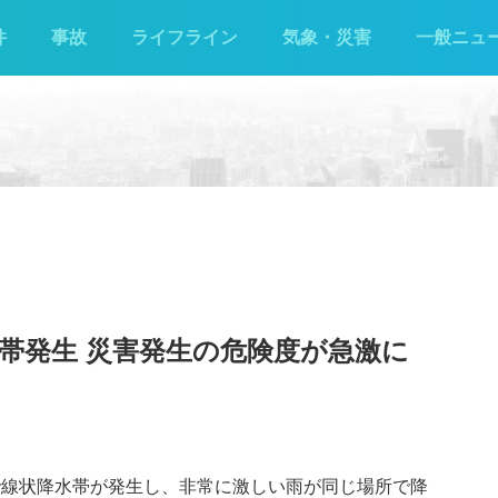
件
事故
ライフライン
気象・災害
一般ニュ
帯発生 災害発生の危険度が急激に
方で線状降水帯が発生し、非常に激しい雨が同じ場所で降