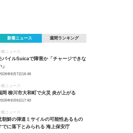
新着ニュース
週間ランキング
一般ニュース
モバイルSuicaで障害か「チャージできな
い」
2026年8月7日16:46
一般ニュース
福岡 柳川市大和町で火災 炎が上がる
2026年8月6日17:40
一般ニュース
北朝鮮の弾道ミサイルの可能性あるもの
すでに落下とみられる 海上保安庁