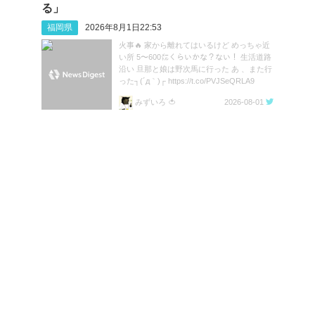
る」
福岡県
2026年8月1日22:53
火事🔥 家から離れてはいるけど めっちゃ近
い所 5〜600㍍くらいかな？ない！ 生活道路
沿い 旦那と娘は野次馬に行った あ 、また行
った┐(´д｀)┌ https://t.co/PVJSeQRLA9
みずいろ 🍅
2026-08-01