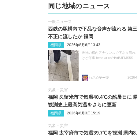
同じ地域のニュース
一般ニュース
西鉄の駅構内で下品な音声が流れる 第
不正に流したか 福岡
福岡県
2026年8月6日13:43
天神の構内アナウンスで下ネタ流れ
けど何事 https://t.co/HVtBJFMS5S
わさめ💎🦈🦊
2026-
気象・災害
福岡 久留米市で気温40.4℃の酷暑日に 
観測史上最高気温をさらに更新
福岡県
2026年8月3日15:19
気象・災害
福岡 太宰府市で気温39.7℃を観測 県内