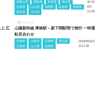
和歌山県
鳥取県
島根県
岡山県
年7月
8日
広島県
山口県
福岡県
佐賀県
長崎県
11:06
熊本県
大分県
一般ニュース
上 広
山陽新幹線 厚狭駅～新下関駅間で倒竹 一時運
転見合わせ
京都府
大阪府
兵庫県
岡山県
2026年6月2
日11:36
広島県
山口県
福岡県