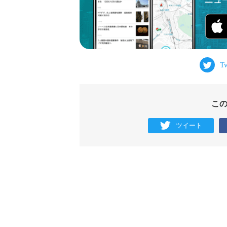
こ
ツイート