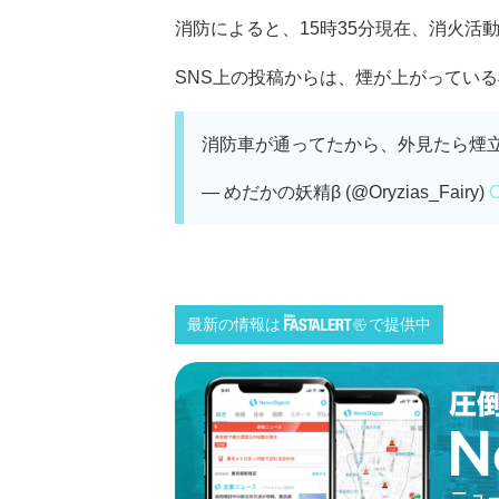
消防によると、15時35分現在、消火活
SNS上の投稿からは、煙が上がっている様
消防車が通ってたから、外見たら煙
— めだかの妖精β (@Oryzias_Fairy)
O
最新の情報は
で提供中