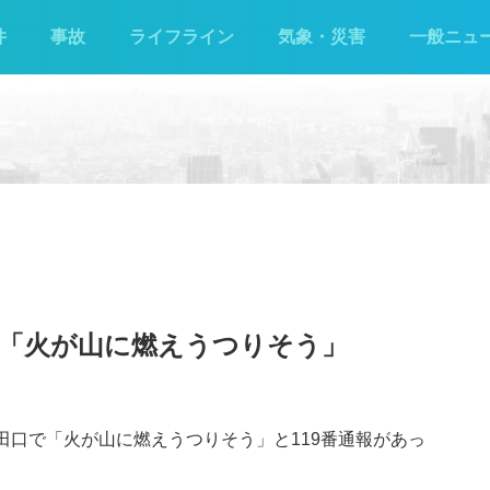
件
事故
ライフライン
気象・災害
一般ニュ
災「火が山に燃えうつりそう」
町田口で「火が山に燃えうつりそう」と119番通報があっ