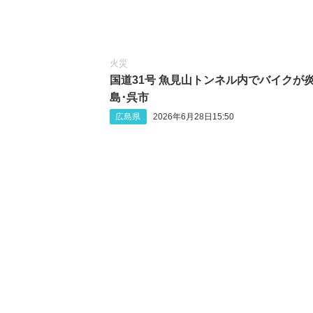
火災
国道31号 魚見山トンネル内でバイクが炎
島･呉市
広島県
2026年6月28日15:50