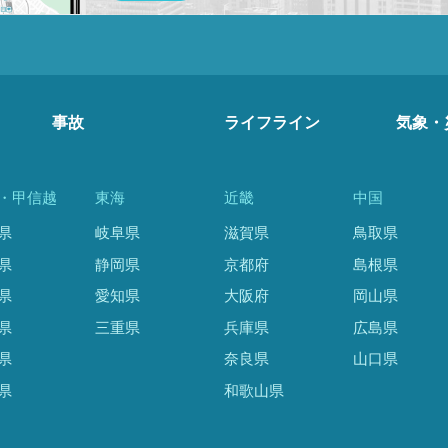
事故
ライフライン
気象・
・甲信越
東海
近畿
中国
県
岐阜県
滋賀県
鳥取県
県
静岡県
京都府
島根県
県
愛知県
大阪府
岡山県
県
三重県
兵庫県
広島県
県
奈良県
山口県
県
和歌山県