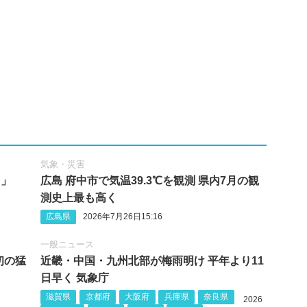
気象・災害
る」
広島 府中市で気温39.3℃を観測 県内7月の観
測史上最も高く
広島県
2026年7月26日15:16
一般ニュース
初の猛
近畿・中国・九州北部が梅雨明け 平年より11
日早く 気象庁
滋賀県
京都府
大阪府
兵庫県
奈良県
2026