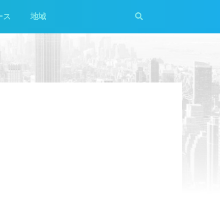
ース
地域