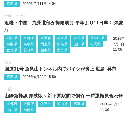
広島県
2026年7月11日14:54
一般ニュース
近畿・中国・九州北部が梅雨明け 平年より11日早く 気象
庁
滋賀県
京都府
大阪府
兵庫県
奈良県
和歌山県
2026年
鳥取県
島根県
岡山県
広島県
山口県
福岡県
7月8日
11:06
佐賀県
長崎県
熊本県
大分県
火災
国道31号 魚見山トンネル内でバイクが炎上 広島･呉市
広島県
2026年6月28日15:50
一般ニュース
山陽新幹線 厚狭駅～新下関駅間で倒竹 一時運転見合わせ
京都府
大阪府
兵庫県
岡山県
広島県
2026年6月2日
11:36
山口県
福岡県