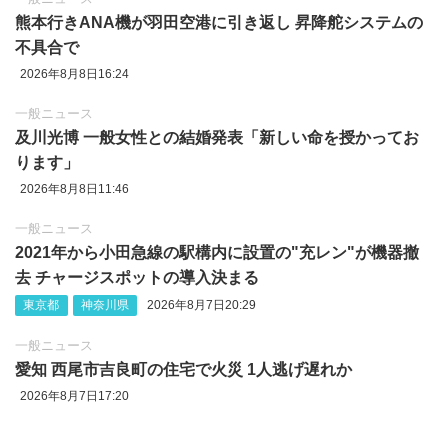
熊本行きANA機が羽田空港に引き返し 昇降舵システムの
不具合で
2026年8月8日16:24
一般ニュース
及川光博 一般女性との結婚発表「新しい命を授かってお
ります」
2026年8月8日11:46
一般ニュース
2021年から小田急線の駅構内に設置の"充レン"が機器撤
去 チャージスポットの導入決まる
東京都
神奈川県
2026年8月7日20:29
一般ニュース
愛知 西尾市吉良町の住宅で火災 1人逃げ遅れか
2026年8月7日17:20