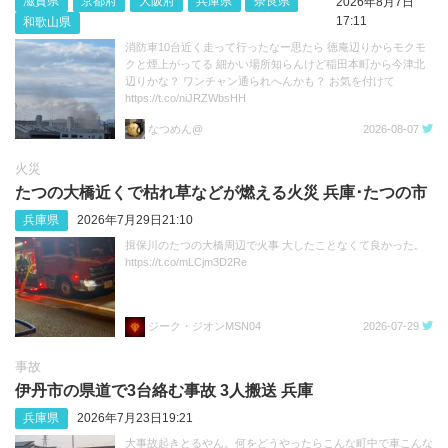
滋賀県
京都府
大阪府
兵庫県
奈良県
2026年8月7日
17:11
和歌山県
消防車10台近く走って行ったなー思たら 徳庵辺りからモクモ
クと煙上がってる 細かい場所知らんけど稲田本町から今津北
辺りかな？ ワンチャン通られへんかも？ お気を付けて
https://t.co/niJRZWbsHH
なつめん@
2026-08-07
火災
たつの大橋近くで枯れ草などが燃える火災 兵庫･たつの市
兵庫県
2026年7月29日21:10
揖保川のたつの大橋周辺で火事 大したことなくて良かった。
https://t.co/mLCjm3D2Re
ジーク・ジオンMSN04
2026-07-29
事故
伊丹市の県道で3台絡む事故 3人搬送 兵庫
兵庫県
2026年7月23日19:21
大事故起きとるやん。何をどうやったらこんな町中で車こんな