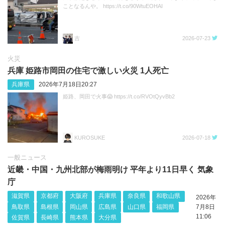
ことなるんや。 https://t.co/90WtuEOHAI
吉
2026-07-23
火災
兵庫 姫路市岡田の住宅で激しい火災 1人死亡
兵庫県
2026年7月18日20:27
姫路、岡田で火事😱 https://t.co/RVOtQyvBb2
KUROSUKE
2026-07-18
一般ニュース
近畿・中国・九州北部が梅雨明け 平年より11日早く 気象
庁
滋賀県
京都府
大阪府
兵庫県
奈良県
和歌山県
2026年
鳥取県
島根県
岡山県
広島県
山口県
福岡県
7月8日
11:06
佐賀県
長崎県
熊本県
大分県