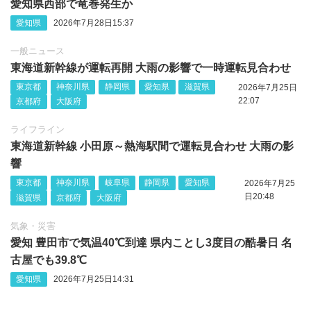
愛知県西部で竜巻発生か
愛知県
2026年7月28日15:37
一般ニュース
東海道新幹線が運転再開 大雨の影響で一時運転見合わせ
東京都
神奈川県
静岡県
愛知県
滋賀県
2026年7月25日
22:07
京都府
大阪府
ライフライン
東海道新幹線 小田原～熱海駅間で運転見合わせ 大雨の影
響
東京都
神奈川県
岐阜県
静岡県
愛知県
2026年7月25
日20:48
滋賀県
京都府
大阪府
気象・災害
愛知 豊田市で気温40℃到達 県内ことし3度目の酷暑日 名
古屋でも39.8℃
愛知県
2026年7月25日14:31