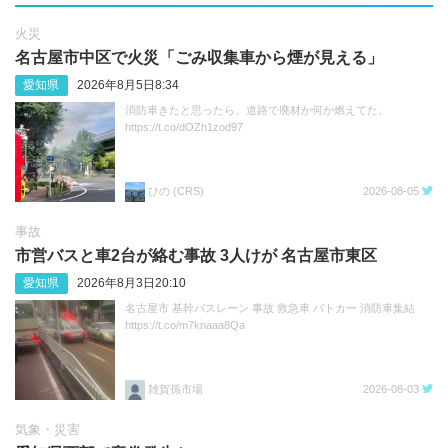
火災
名古屋市中区で火災「ごみ収集車から煙が見える」
愛知県
2026年8月5日8:34
消防車きたと思ったら、道路で廃材か何か燃えてた。
https://t.co/dOZh1zod97
ひの (CRS)
2026-08-05
事故
市営バスと車2台が絡む事故 3人けが 名古屋市東区
愛知県
2026年8月3日20:10
名古屋市 基幹バスレーン 事故 救急車 パトカー 消防車集結
https://t.co/m7knaaa8Qa
雑賀孫市場
2026-08-03
気象・災害