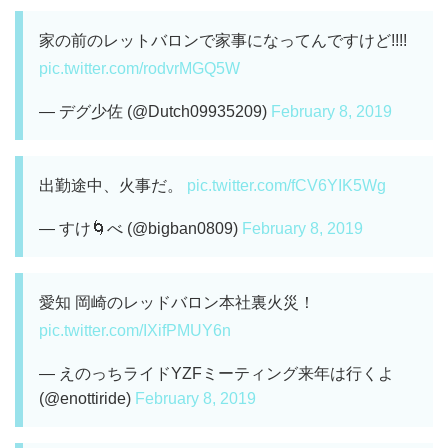
家の前のレットバロンで家事になってんですけど!!!!
pic.twitter.com/rodvrMGQ5W
— デグ少佐 (@Dutch09935209)
February 8, 2019
出勤途中、火事だ。
pic.twitter.com/fCV6YIK5Wg
— すけ🌀べ (@bigban0809)
February 8, 2019
愛知 岡崎のレッドバロン本社裏火災！
pic.twitter.com/IXifPMUY6n
— えのっちライドYZFミーティング来年は行くよ
(@enottiride)
February 8, 2019