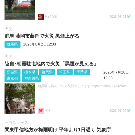
早起きjiji
2026-08-03
火災
群馬 藤岡市藤岡で火災 黒煙上がる
群馬県
2026年8月2日12:33
火災
陸自･朝霞駐屯地内で火災「黒煙が見える」
茨城県
栃木県
群馬県
埼玉県
千葉県
2026年7月20日
12:33
東京都
神奈川県
朝霞駐屯地の中で火災発生してます https://t.co/8Tkyo4vA0p
ぼえ
2026-07-20
一般ニュース
関東甲信地方が梅雨明け 平年より1日遅く 気象庁