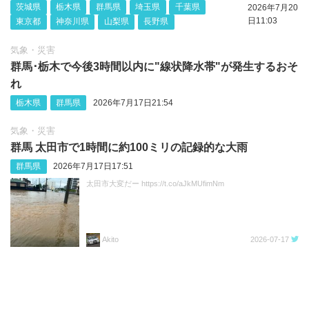
茨城県
栃木県
群馬県
埼玉県
千葉県
2026年7月20
日11:03
東京都
神奈川県
山梨県
長野県
気象・災害
群馬･栃木で今後3時間以内に"線状降水帯"が発生するおそ
れ
栃木県
群馬県
2026年7月17日21:54
気象・災害
群馬 太田市で1時間に約100ミリの記録的な大雨
群馬県
2026年7月17日17:51
太田市大変だー https://t.co/aJkMUfimNm
Akito
2026-07-17