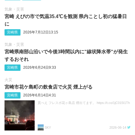
気象・災害
宮崎 えびの市で気温35.4℃を観測 県内ことし初の猛暑日
に
宮崎県
2026年7月12日13:15
気象・災害
宮崎県南部山沿いで今後3時間以内に“線状降水帯“が発生
するおそれ
宮崎県
2026年6月24日9:33
火災
宮崎市花ケ島町の飲食店で火災 煙上がる
宮崎県
2026年6月14日4:31
貫べえ フレスポ花ヶ島店 煙出てます。 https://t.co/1jC015I1Th
SKY
2026-06-14