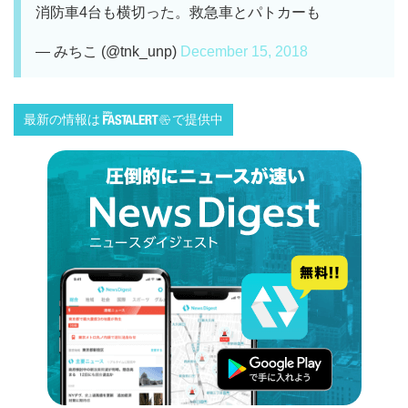
消防車4台も横切った。救急車とパトカーも
— みちこ (@tnk_unp)
December 15, 2018
最新の情報は
で提供中