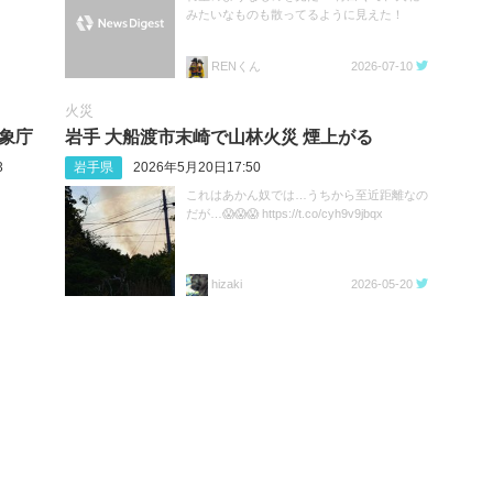
みたいなものも散ってるように見えた！
RENくん
2026-07-10
火災
気象庁
岩手 大船渡市末崎で山林火災 煙上がる
3
岩手県
2026年5月20日17:50
これはあかん奴では…うちから至近距離なの
だが…😱😱😱 https://t.co/cyh9v9jbqx
hizaki
2026-05-20