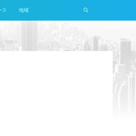
ース
地域