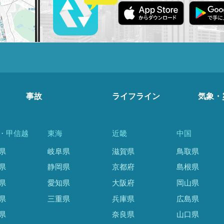
事故
ライフライン
気象・
・甲信越
東海
近畿
中国
県
岐阜県
滋賀県
鳥取県
県
静岡県
京都府
島根県
県
愛知県
大阪府
岡山県
県
三重県
兵庫県
広島県
県
奈良県
山口県