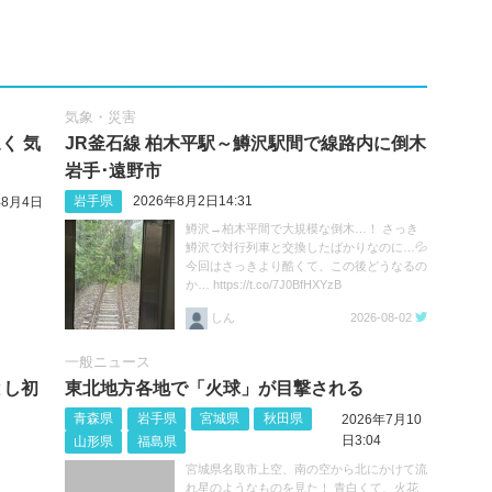
気象・災害
く 気
JR釜石線 柏木平駅～鱒沢駅間で線路内に倒木
岩手･遠野市
岩手県
2026年8月2日14:31
年8月4日
鱒沢→柏木平間で大規模な倒木…！ さっき
鱒沢で対行列車と交換したばかりなのに…💦
今回はさっきより酷くて、この後どうなるの
か… https://t.co/7J0BfHXYzB
しん
2026-08-02
一般ニュース
とし初
東北地方各地で「火球」が目撃される
青森県
岩手県
宮城県
秋田県
2026年7月10
日3:04
山形県
福島県
宮城県名取市上空、南の空から北にかけて流
れ星のようなものを見た！ 青白くて、火花