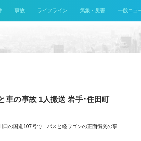
件
事故
ライフライン
気象・災害
一般ニュ
と車の事故 1人搬送 岩手･住田町
向川口の国道107号で「バスと軽ワゴンの正面衝突の事