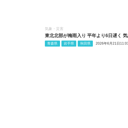
気象・災害
東北北部が梅雨入り 平年より6日遅く 
青森県
岩手県
秋田県
2026年6月21日11:0