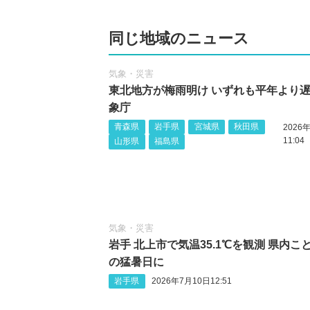
同じ地域のニュース
気象・災害
東北地方が梅雨明け いずれも平年より遅
象庁
青森県
岩手県
宮城県
秋田県
2026
11:04
山形県
福島県
気象・災害
岩手 北上市で気温35.1℃を観測 県内こ
の猛暑日に
岩手県
2026年7月10日12:51