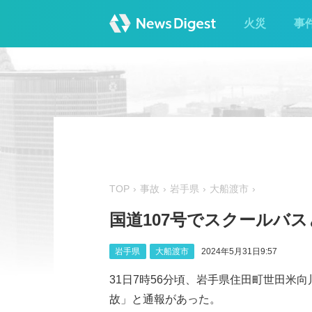
火災
事
TOP
事故
岩手県
大船渡市
国道107号でスクールバス
岩手県
大船渡市
2024年5月31日9:57
31日7時56分頃、岩手県住田町世田米
故」と通報があった。