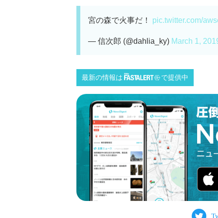
宮の森で火事だ！
pic.twitter.com/a
— 信次郎 (@dahlia_ky)
March 1, 201
最新の情報は
で提供中