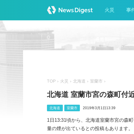
火災
事
TOP
火災
北海道
室蘭市
北海道 室蘭市宮の森町付
北海道
室蘭市
2019年3月1日13:39
1日13:31頃から、北海道室蘭市宮の
量の煙が出ているとの投稿もあります。（JX