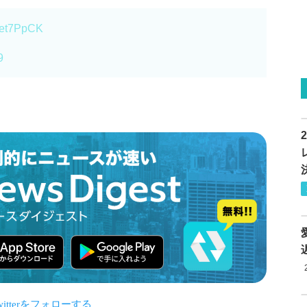
wset7PpCK
9