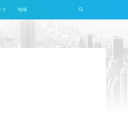
ース
地域