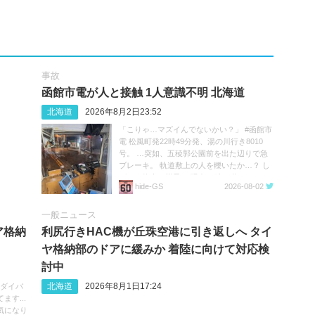
事故
函館市電が人と接触 1人意識不明 北海道
北海道
2026年8月2日23:52
「こりゃ…マズイんでないかい？」 #函館市
電 松風町発22時49分発、湯の川行き8010
号。 …突如、五稜郭公園前を出た辺りで急
ブレーキ。 軌道敷上の人を轢いたか…？ し
ばらく停車の様子。 現在23時20分。
hide‐GS
2026-08-02
https://t.co/05MHqV1wVQ
一般ニュース
ア格納
利尻行きHAC機が丘珠空港に引き返しへ タイ
ヤ格納部のドアに緩みか 着陸に向けて対応検
討中
北海道
2026年8月1日17:24
へのダイバ
す...
気になり