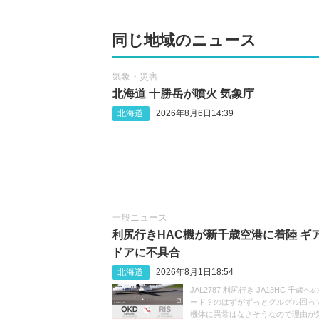
同じ地域のニュース
気象・災害
北海道 十勝岳が噴火 気象庁
北海道
2026年8月6日14:39
一般ニュース
利尻行きHAC機が新千歳空港に着陸 ギ
ドアに不具合
北海道
2026年8月1日18:54
JAL2787 利尻行き JA13HC 千歳
ード？のはずがずっとグルグル回ってま
機体に異常はなさそうなので理由が