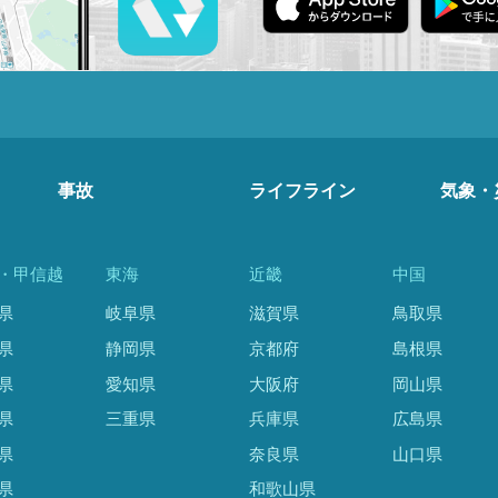
事故
ライフライン
気象・
・甲信越
東海
近畿
中国
県
岐阜県
滋賀県
鳥取県
県
静岡県
京都府
島根県
県
愛知県
大阪府
岡山県
県
三重県
兵庫県
広島県
県
奈良県
山口県
県
和歌山県