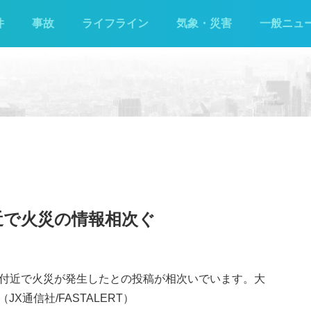
件
事故
ライフライン
気象・災害
一般ニュ
近で火災の情報相次ぐ
森町付近で火災が発生したとの投稿が相次いでいます。大
通信社/FASTALERT）