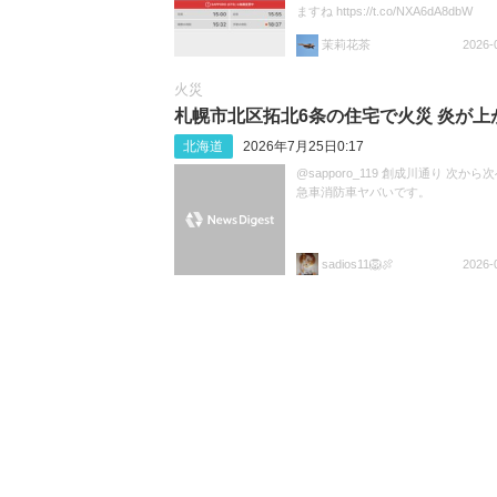
ますね https://t.co/NXA6dA8dbW
茉莉花茶
2026-
火災
札幌市北区拓北6条の住宅で火災 炎が上
北海道
2026年7月25日0:17
@sapporo_119 創成川通り 次から
急車消防車ヤバいです。
sadios11🦁🍖
2026-