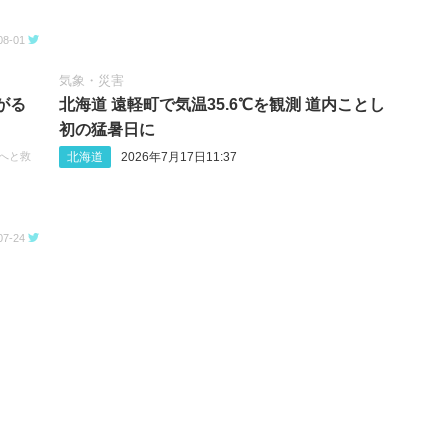
08-01
気象・災害
がる
北海道 遠軽町で気温35.6℃を観測 道内ことし
初の猛暑日に
北海道
2026年7月17日11:37
次へと救
07-24