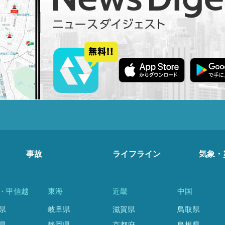
事故
ライフライン
気象・
・甲信越
東海
近畿
中国
県
岐阜県
滋賀県
鳥取県
県
静岡県
京都府
島根県