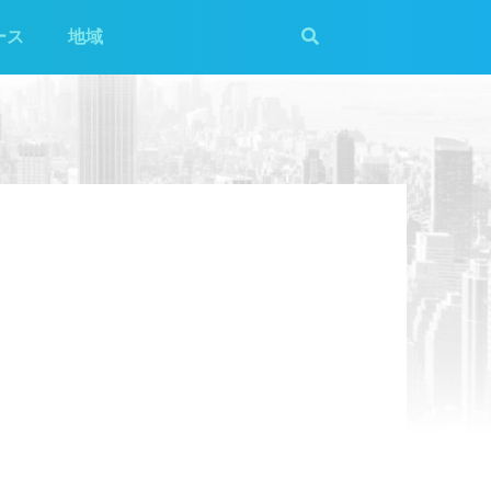
ース
地域