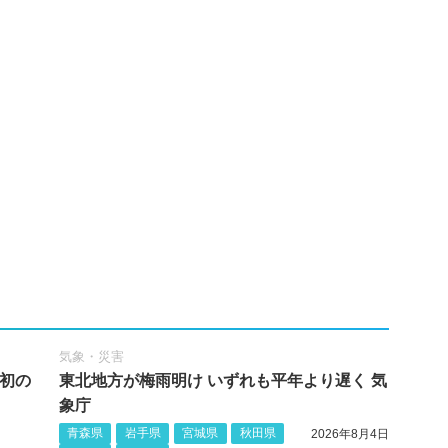
気象・災害
し初の
東北地方が梅雨明け いずれも平年より遅く 気
象庁
青森県
岩手県
宮城県
秋田県
2026年8月4日