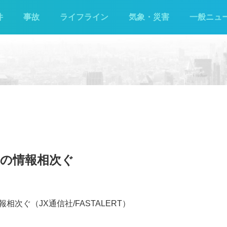
件
事故
ライフライン
気象・災害
一般ニュ
災の情報相次ぐ
次ぐ（JX通信社/FASTALERT）