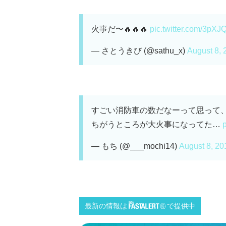
火事だ〜🔥🔥🔥
pic.twitter.com/3pX
— さとうきび (@sathu_x)
August 8, 
すごい消防車の数だなーって思って
ちがうところが大火事になってた…
— もち (@___mochi14)
August 8, 20
最新の情報は
で提供中