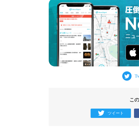
こ
ツイート