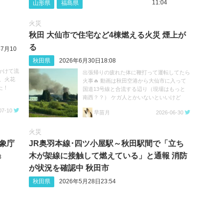
11:04
山形県
福島県
火災
秋田 大仙市で住宅など4棟燃える火災 煙上が
る
年7月10
秋田県
2026年6月30日18:08
かけて流
出張帰りの疲れた体に鞭打って運転してたら
、火花
火事🔥 動画は秋田空港から大仙市に入って
た！
国道13号線と合流する辺り（現場はもっと
南西？？） ケガ人とかいないといいけど
https://t.co/5DxUWBSQ0Z
07-10
早苗月
2026-06-30
火災
気象庁
JR奥羽本線･四ツ小屋駅～秋田駅間で「立ち
木が架線に接触して燃えている」と通報 消防
3
が状況を確認中 秋田市
秋田県
2026年5月28日23:54