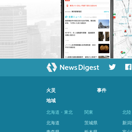
火災
事件
地域
北海道・東北
関東
北陸
北海道
茨城県
新潟
青森県
栃木県
富山