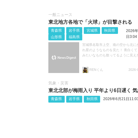
一般ニュース
東北地方各地で「火球」が目撃される
青森県
岩手県
宮城県
秋田県
2026
日3:04
山形県
福島県
宮城県名取市上空、南の空から北に
れ星のようなものを見た！ 青白くて
みたいなものも散ってるように見え
RENくん
2026-
気象・災害
東北北部が梅雨入り 平年より6日遅く 
青森県
岩手県
秋田県
2026年6月21日11:0