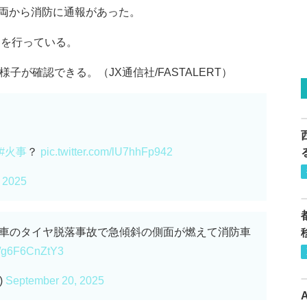
両から消防に通報があった。
動を行っている。
子が確認できる。（JX通信社/FASTALERT）
#火事
？
pic.twitter.com/lU7hhFp942
 2025
台車のタイヤ脱落事故で急傾斜の側面が燃えて消防車
om/g6F6CnZtY3
)
September 20, 2025