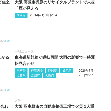
市住之
大阪 高槻市梶原のリサイクルプラントで火災
「煙が見える」
大阪府
2026年7月30日2:54
07-31
一般ニュース
上がる
東海道新幹線が運転再開 大雨の影響で一時運
転見合わせ
東京都
神奈川県
静岡県
愛知県
2026年7月
25日22:07
滋賀県
京都府
大阪府
07-29
火災
見合わ
大阪 羽曳野市の自動車整備工場で火災 1人重