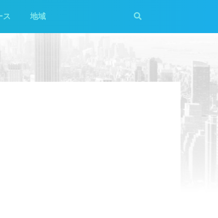
ース
地域