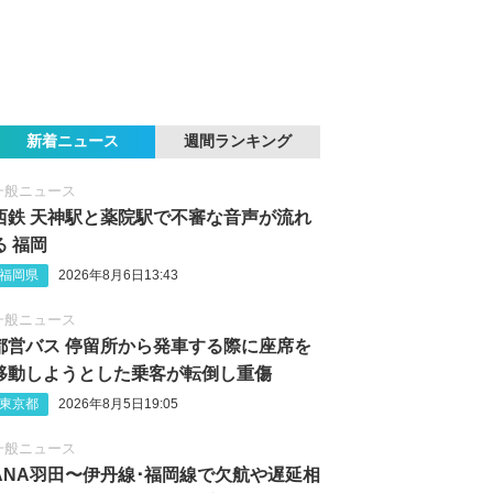
新着ニュース
週間ランキング
一般ニュース
西鉄 天神駅と薬院駅で不審な音声が流れ
る 福岡
福岡県
2026年8月6日13:43
一般ニュース
都営バス 停留所から発車する際に座席を
移動しようとした乗客が転倒し重傷
東京都
2026年8月5日19:05
一般ニュース
ANA羽田〜伊丹線･福岡線で欠航や遅延相