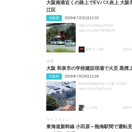
大阪南港近くの路上でEVバス炎上 大阪
江区
大阪府
2026年7月31日12:33
https://t.co/h8nay5POd7
https://t.co/BLPHE4Bm7h
配車マンA君
2026-
火災
大阪 和泉市の学校建設現場で火災 黒煙
大阪府
2026年7月29日13:28
和泉市富秋町付近で火事 7月29日
https://t.co/zDhgTazf1K
ちび148
2026-
ライフライン
東海道新幹線 小田原～熱海駅間で運転