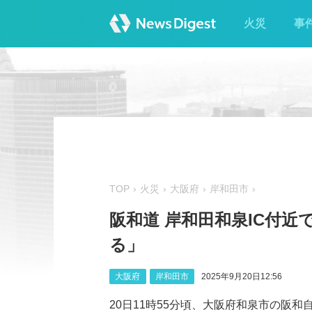
火災
事
TOP
火災
大阪府
岸和田市
阪和道 岸和田和泉IC付
る」
大阪府
岸和田市
2025年9月20日12:56
20日11時55分頃、大阪府和泉市の阪和