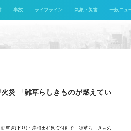
件
事故
ライフライン
気象・災害
一般ニュ
近で火災 「雑草らしきものが燃えてい
自動車道(下り)・岸和田和泉IC付近で「雑草らしきもの