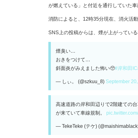
が燃えている」と付近を通行していた車
消防によると、12時35分現在、消火活
SNS上の投稿からは、煙が上がっている様
煙臭い…
おきをつけて…
斜面炎がみえました怖い🥺
#岸和田IC
— しぃ。 (@szkuu_8)
September 20,
高速道路の岸和田辺りで2階建ての
が来ていて車線規制。
pic.twitter.c
— TekeTeke (テケ) (@maishimablack