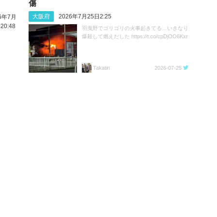
傷
大阪府
2026年7月25日2:25
26年7月
20:48
羽曳野でゴリゴリの火事起きてる…いきなり
爆殺して燃えだした https://t.co/cpDjOO6Kxr
Takatin
2026-07-25