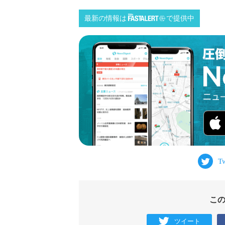
最新の情報は
で提供中
こ
ツイート