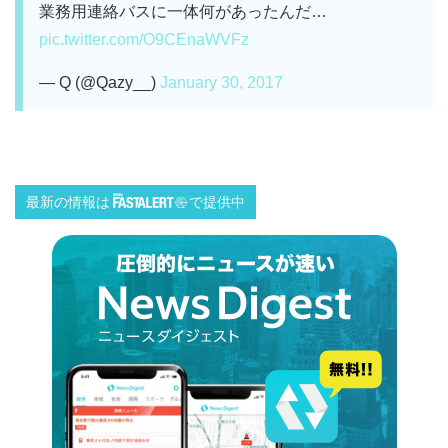
業務用連絡バスに一体何があったんだ…
pic.twitter.com/O9CEnaWVFz
— Q (@Qazy__)
January 30, 2017
最新の情報は
で提供中