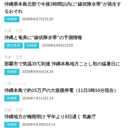
沖縄県本島北部で今後3時間以内に"線状降水帯"が発生す
るおそれ
沖縄県
2026年8月7日15:20
気象・災害
沖縄‪と奄美に"線状降水帯"の予測情報
鹿児島県
沖縄県
2026年8月6日23:50
気象・災害
那覇市で気温35℃到達 沖縄本島地方ことし初の猛暑日に
沖縄県
2026年8月4日14:29
一般ニュース
沖縄本島で約15万戸の大規模停電（11日3時10分現在）
沖縄県
2026年7月11日3:14
気象・災害
沖縄地方が梅雨明け 平年より8日遅く 気象庁
沖縄県
2026年6月29日14:14