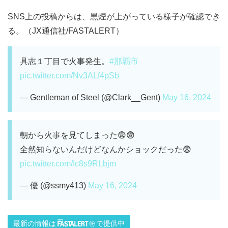
SNS上の投稿からは、黒煙が上がっている様子が確認でき
る。（JX通信社/FASTALERT）
具志１丁目で火事発生。
#那覇市
pic.twitter.com/Nv3ALf4pSb
— Gentleman of Steel (@Clark__Gent)
May 16, 2024
朝から火事を見てしまった😨😨
全然知らないんだけどなんかショックだった😨
pic.twitter.com/Ic8s9RLbjm
— 優 (@ssmy413)
May 16, 2024
最新の情報は
で提供中