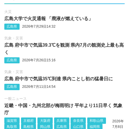
火災
広島大学で火災通報 「廃液が燃えている」
広島県
2026年7月29日14:32
気象・災害
広島 府中市で気温39.3℃を観測 県内7月の観測史上最も高
く
広島県
2026年7月26日15:16
気象・災害
広島 府中市で気温35℃到達 県内ことし初の猛暑日に
広島県
2026年7月11日14:54
一般ニュース
近畿・中国・九州北部が梅雨明け 平年より11日早く 気象
庁
滋賀県
京都府
大阪府
兵庫県
奈良県
和歌山県
2026年
鳥取県
島根県
岡山県
広島県
山口県
福岡県
7月8日