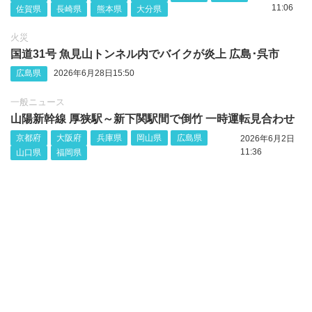
11:06
佐賀県
長崎県
熊本県
大分県
火災
国道31号 魚見山トンネル内でバイクが炎上 広島･呉市
広島県
2026年6月28日15:50
一般ニュース
山陽新幹線 厚狭駅～新下関駅間で倒竹 一時運転見合わせ
京都府
大阪府
兵庫県
岡山県
広島県
2026年6月2日
11:36
山口県
福岡県