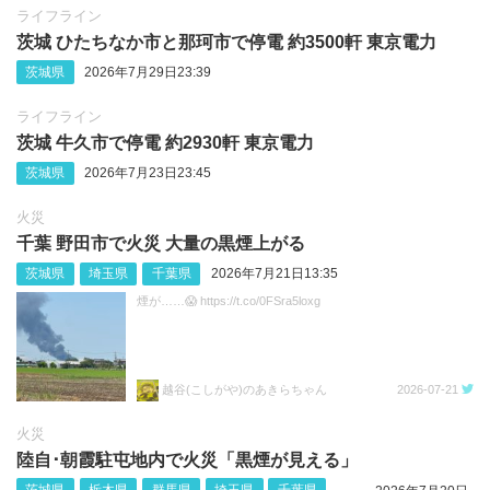
ライフライン
茨城 ひたちなか市と那珂市で停電 約3500軒 東京電力
茨城県
2026年7月29日23:39
ライフライン
茨城 牛久市で停電 約2930軒 東京電力
茨城県
2026年7月23日23:45
火災
千葉 野田市で火災 大量の黒煙上がる
茨城県
埼玉県
千葉県
2026年7月21日13:35
煙が……😱 https://t.co/0FSra5loxg
越谷(こしがや)のあきらちゃん
2026-07-21
火災
陸自･朝霞駐屯地内で火災「黒煙が見える」
茨城県
栃木県
群馬県
埼玉県
千葉県