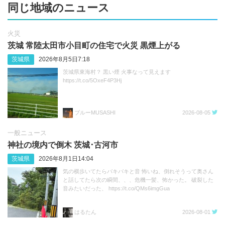
同じ地域のニュース
火災
茨城 常陸太田市小目町の住宅で火災 黒煙上がる
茨城県
2026年8月5日7:18
茨城県東海村？ 黒い煙 火事なって見えます
https://t.co/5OxeF4P3Hj
ブルーMUSASHI
2026-08-05
一般ニュース
神社の境内で倒木 茨城･古河市
茨城県
2026年8月1日14:04
気の横歩いてたらバキバキと音 怖いね、倒れそうって奥さん
と話してたら次の瞬間、、、危機一髪、怖かった。 破裂した
音みたいだった、 https://t.co/QMs6imgGua
はるたん
2026-08-01