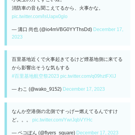
消防車の音も聞こえてるから、火事かな。
pic.twitter.com/lsUapx0glo
— 溝口 尚也 (@io4mVBG0YYThsDd)
December 17,
2023
百里基地近くで火事起きてるけど煙基地側に来てる
から影響出そうな気もする
#百里基地航空祭2023
pic.twitter.com/q09hztFXlJ
— わこ (@wako_9152)
December 17, 2023
なんか空港側の北側ですっげー燃えてるんですけ
ど。。。
pic.twitter.com/YwrJqbVYHc
— ペコぽん (@flyers_square)
December 17, 2023