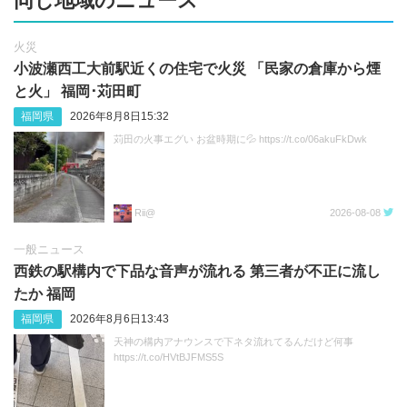
同じ地域のニュース
火災
小波瀬西工大前駅近くの住宅で火災 「民家の倉庫から煙
と火」 福岡･苅田町
福岡県
2026年8月8日15:32
苅田の火事エグい お盆時期に💦 https://t.co/06akuFkDwk
Rii@
2026-08-08
一般ニュース
西鉄の駅構内で下品な音声が流れる 第三者が不正に流し
たか 福岡
福岡県
2026年8月6日13:43
天神の構内アナウンスで下ネタ流れてるんだけど何事
https://t.co/HVtBJFMS5S