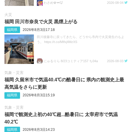
わさめ💎🦈🦊
2026-08-04
火災
福岡 田川市奈良で火災 黒煙上がる
福岡県
2026年8月3日17:18
田川後藤寺に戻ってきたら、どうやら市内で火災発生のもよ
う。 https://t.co/MIfxj4MzXS
にゅるりら 8/23コミティア157 ち04a
2026-08-03
気象・災害
福岡 久留米市で気温40.4℃の酷暑日に 県内の観測史上最
高気温をさらに更新
福岡県
2026年8月3日15:19
気象・災害
福岡で観測史上初の40℃超...酷暑日に 太宰府市で気温
40.2℃
福岡県
2026年8月3日14:23