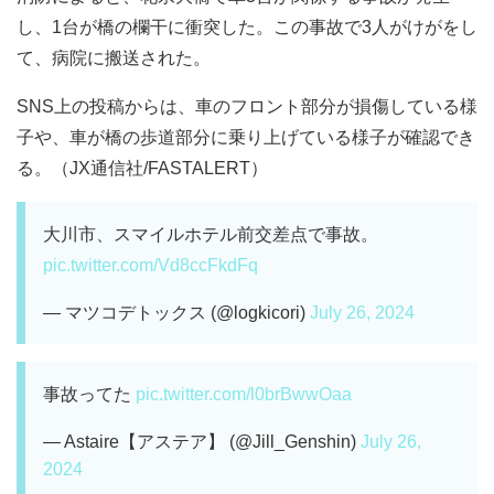
し、1台が橋の欄干に衝突した。この事故で3人がけがをし
て、病院に搬送された。
SNS上の投稿からは、車のフロント部分が損傷している様
子や、車が橋の歩道部分に乗り上げている様子が確認でき
る。（JX通信社/FASTALERT）
大川市、スマイルホテル前交差点で事故。
pic.twitter.com/Vd8ccFkdFq
— マツコデトックス (@logkicori)
July 26, 2024
事故ってた
pic.twitter.com/l0brBwwOaa
— Astaire【アステア】 (@Jill_Genshin)
July 26,
2024