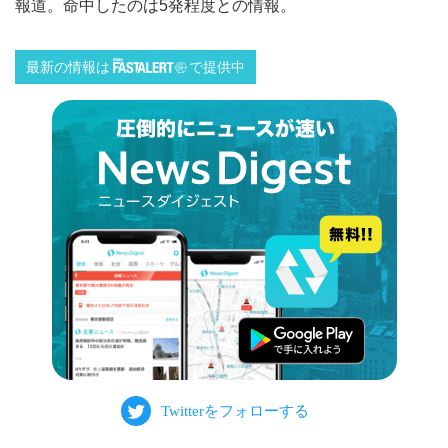
報道。命中したのは5発程度との情報。
最新の情報は
で提供中