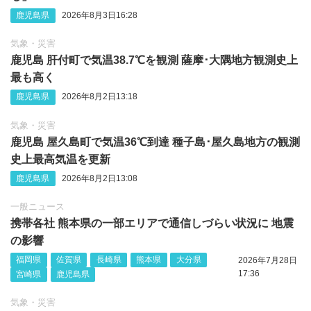
鹿児島県
2026年8月3日16:28
気象・災害
鹿児島 肝付町で気温38.7℃を観測 薩摩･大隅地方観測史上
最も高く
鹿児島県
2026年8月2日13:18
気象・災害
鹿児島 屋久島町で気温36℃到達 種子島･屋久島地方の観測
史上最高気温を更新
鹿児島県
2026年8月2日13:08
一般ニュース
携帯各社 熊本県の一部エリアで通信しづらい状況に 地震
の影響
福岡県
佐賀県
長崎県
熊本県
大分県
2026年7月28日
17:36
宮崎県
鹿児島県
気象・災害