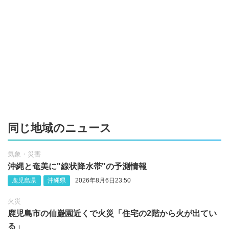
同じ地域のニュース
気象・災害
沖縄‪と奄美に"線状降水帯"の予測情報
鹿児島県
沖縄県
2026年8月6日23:50
火災
鹿児島市の仙巌園近くで火災「住宅の2階から火が出てい
る」