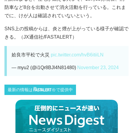
防車など8台を出動させて消火活動を行っている。これま
でに、けが人は確認されていないという。
SNS上の投稿からは、炎と煙が上がっている様子が確認で
きる。（JX通信社/FASTALERT）
姶良市平松で火災
pic.twitter.com/hvB6itiiLN
— myu2 (@i1Qr8BJl4N81480)
November 23, 2024
最新の情報は
で提供中