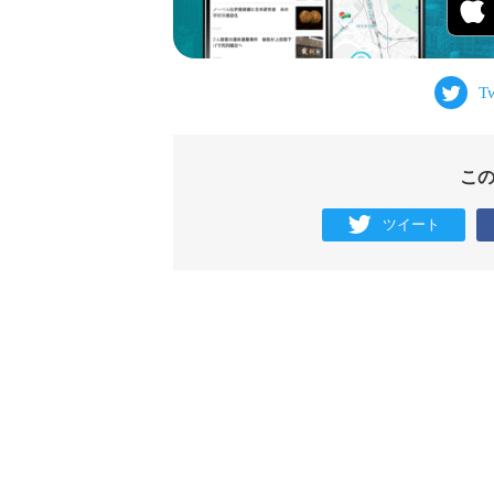
こ
ツイート