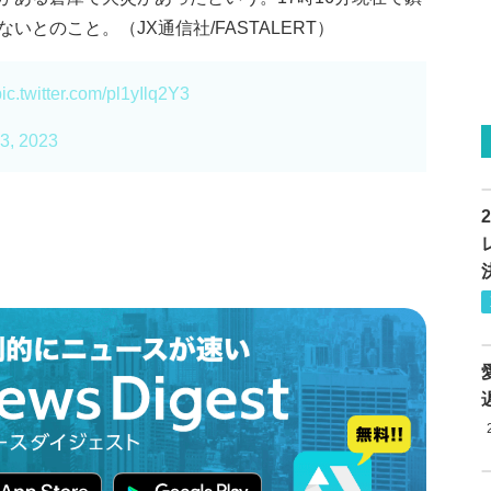
とのこと。（JX通信社/FASTALERT）
ic.twitter.com/pl1yIlq2Y3
3, 2023