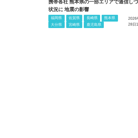
携帯各社 熊本県の一部エリアで通信し
状況に 地震の影響
福岡県
佐賀県
長崎県
熊本県
202
28日1
大分県
宮崎県
鹿児島県