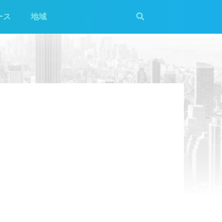
ース
地域