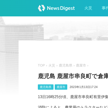
火災
事
TOP
火災
鹿児島県
鹿屋市
鹿児島 鹿屋市串良町で倉
鹿児島県
鹿屋市
2023年1月13日17:24
13日16時25分頃、鹿屋市串良町有里
消防によると、農業用のトラクターなど