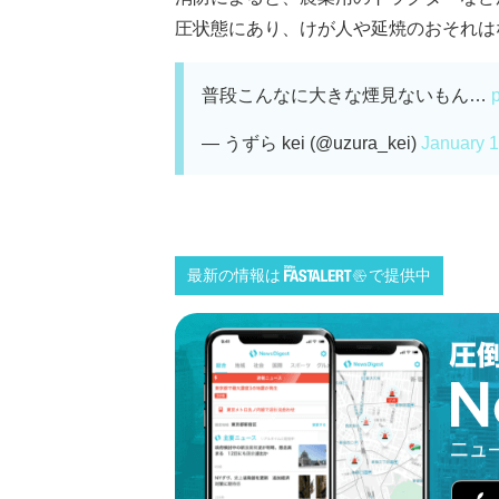
圧状態にあり、けが人や延焼のおそれはない
普段こんなに大きな煙見ないもん…
p
— うずら kei (@uzura_kei)
January 1
最新の情報は
で提供中