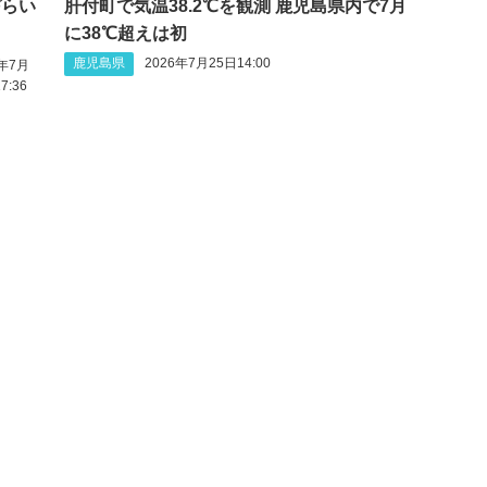
づらい
肝付町で気温38.2℃を観測 鹿児島県内で7月
に38℃超えは初
鹿児島県
2026年7月25日14:00
6年7月
7:36