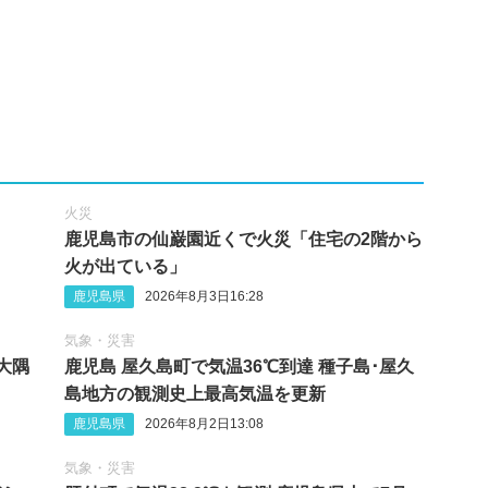
火災
鹿児島市の仙巌園近くで火災「住宅の2階から
火が出ている」
鹿児島県
2026年8月3日16:28
気象・災害
･大隅
鹿児島 屋久島町で気温36℃到達 種子島･屋久
島地方の観測史上最高気温を更新
鹿児島県
2026年8月2日13:08
気象・災害