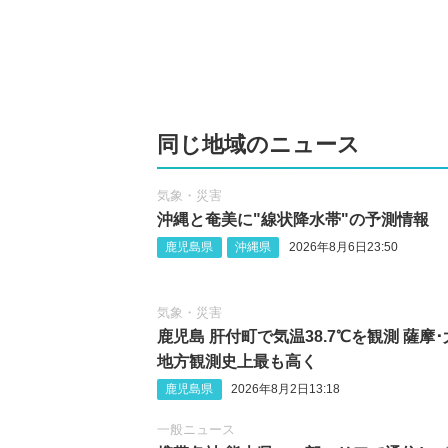
同じ地域のニュース
気象・災害
沖縄‪と奄美に"線状降水帯"の予測情報
鹿児島県
沖縄県
2026年8月6日23:50
気象・災害
鹿児島 肝付町で気温38.7℃を観測 薩摩
地方観測史上最も高く
鹿児島県
2026年8月2日13:18
一般ニュース