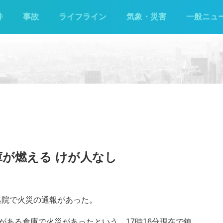
件
事故
ライフライン
気象・災害
一般ニュ
庫が燃える けが人なし
伊集院で火災の通報があった。
がある倉庫で火災があったという。17時16分現在で鎮