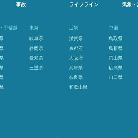
事故
ライフライン
気象・
・甲信越
東海
近畿
中国
県
岐阜県
滋賀県
鳥取県
県
静岡県
京都府
島根県
県
愛知県
大阪府
岡山県
県
三重県
兵庫県
広島県
県
奈良県
山口県
県
和歌山県