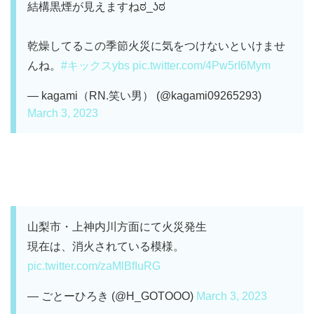
結構黒煙が見えますねಠ⁠_⁠ʖ⁠ಠ
乾燥してるこの季節火災に気をつけないといけませ
んね。
#キックスybs
pic.twitter.com/4Pw5rI6Mym
— kagami（RN.笑い男） (@kagami09265293)
March 3, 2023
山梨市・上神内川方面にて火災発生
現在は、消火されている模様。
pic.twitter.com/zaMlBfIuRG
— ごとーひろき (@H_GOTOOO)
March 3, 2023