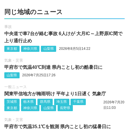
同じ地域のニュース
事故
中央道で車7台が絡む事故 6人けが 大月IC～上野原IC間で
上り通行止め
東京都
神奈川県
山梨県
2026年8月5日14:22
気象・災害
甲府市で気温40℃到達 県内ことし初の酷暑日に
山梨県
2026年7月25日17:26
一般ニュース
関東甲信地方が梅雨明け 平年より1日遅く 気象庁
茨城県
栃木県
群馬県
埼玉県
千葉県
2026年7月20
日11:03
東京都
神奈川県
山梨県
長野県
気象・災害
甲府市で気温35.1℃を観測 県内ことし初の猛暑日に