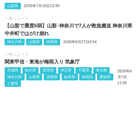
山梨県
2026年7月10日13:39
一般ニュース
【山梨で震度6弱】山梨‪･神奈川で7人が救急搬送 神奈川県
中井町ではがけ崩れ
神奈川県
山梨県
静岡県
2026年6月27日0:54
一般ニュース
関東甲信・東海が梅雨入り 気象庁
茨城県
栃木県
群馬県
埼玉県
千葉県
東京都
2026年6
神奈川県
山梨県
長野県
岐阜県
静岡県
愛知県
月7日
11:05
三重県