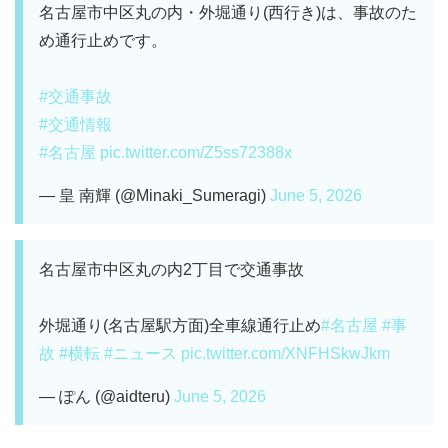
名古屋市中区丸の内・外堀通り(西行き)は、事故のた
め通行止めです。
#交通事故
#交通情報
#名古屋
pic.twitter.com/Z5ss72388x
— 皇 南輝 (@Minaki_Sumeragi)
June 5, 2026
名古屋市中区丸の内2丁目で交通事故
外堀通り(名古屋駅方面)全車線通行止め
#名古屋
#事
故
#横転
#ニュース
pic.twitter.com/XNFHSkwJkm
— ぽん (@aidteru)
June 5, 2026