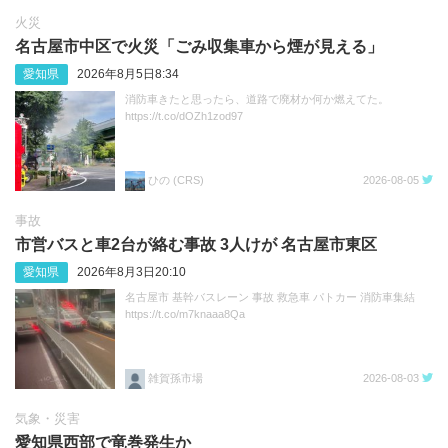
火災
名古屋市中区で火災「ごみ収集車から煙が見える」
愛知県
2026年8月5日8:34
消防車きたと思ったら、道路で廃材か何か燃えてた。
https://t.co/dOZh1zod97
ひの (CRS)
2026-08-05
事故
市営バスと車2台が絡む事故 3人けが 名古屋市東区
愛知県
2026年8月3日20:10
名古屋市 基幹バスレーン 事故 救急車 パトカー 消防車集結
https://t.co/m7knaaa8Qa
雑賀孫市場
2026-08-03
気象・災害
愛知県西部で竜巻発生か