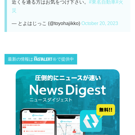
近くを通る方はお気をつけ下さい。
#東名自動車
#火
災
— とよはじっこ (@toyohajikko)
October 20, 2023
最新の情報は
で提供中