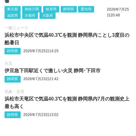
響
東京都
神奈川県
岐阜県
静岡県
愛知県
2026年7月25
日20:48
滋賀県
京都府
大阪府
一般ニュース
浜松市中央区で気温40.3℃を観測 静岡県内ことし3度目の
酷暑日
静岡県
2026年7月25日14:25
火災
伊豆急下田駅近くで激しい火災 静岡‪･‬下田市
静岡県
2026年7月23日21:42
気象・災害
浜松市天竜区で気温40.3℃を観測 静岡県内7月の観測史上
最も高く
静岡県
2026年7月23日13:02