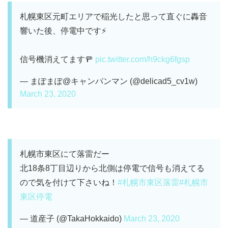
札幌東区元町エリアで稲光したと思って直ぐに轟音
響いた後、停電中です⚡️
信号機消えてます🚥
pic.twitter.com/h9ckg6fgsp
— まぽまぽ@キャンパンマン (@delicad5_cv1w)
March 23, 2020
札幌市東区にて落雷だー
北18条8丁目辺りから北側は停電で信号も消えてる
ので気を付けて下さいね！
#札幌市東区落雷
#札幌市
東区停電
— 道産子 (@TakaHokkaido)
March 23, 2020