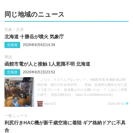
同じ地域のニュース
気象・災害
北海道 十勝岳が噴火 気象庁
北海道
2026年8月6日14:39
事故
函館市電が人と接触 1人意識不明 北海道
北海道
2026年8月2日23:52
「こりゃ…マズイんでないかい？」 #函館市電 松風町発22時
49分発、湯の川行き8010号。 …突如、五稜郭公園前を出た辺
りで急ブレーキ。 軌道敷上の人を轢いたか…？ しばらく停車
の様子。 現在23時20分。 https://t.co/05MHqV1wVQ
hide‐GS
2026-08-02
一般ニュース
利尻行きHAC機が新千歳空港に着陸 ギア格納ドアに不具
合