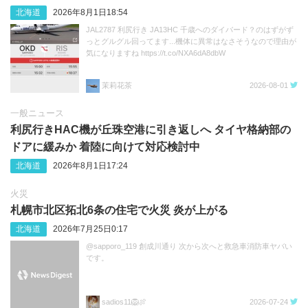
北海道
2026年8月1日18:54
JAL2787 利尻行き JA13HC 千歳へのダイバード？のはずがず
っとグルグル回ってます...機体に異常はなさそうなので理由が
気になりますね https://t.co/NXA6dA8dbW
茉莉花茶
2026-08-01
一般ニュース
利尻行きHAC機が丘珠空港に引き返しへ タイヤ格納部の
ドアに緩みか 着陸に向けて対応検討中
北海道
2026年8月1日17:24
火災
札幌市北区拓北6条の住宅で火災 炎が上がる
北海道
2026年7月25日0:17
@sapporo_119 創成川通り 次から次へと救急車消防車ヤバい
です。
sadios11🦁🍖
2026-07-24