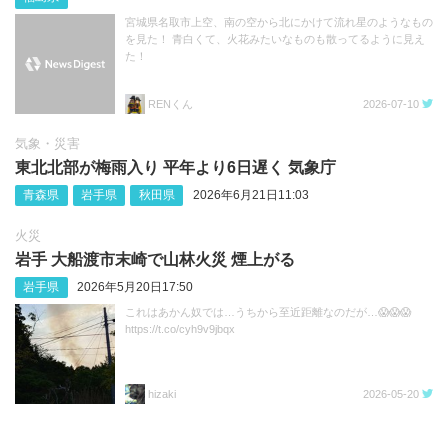
宮城県名取市上空、南の空から北にかけて流れ星のようなもの
を見た！ 青白くて、火花みたいなものも散ってるように見え
た！
RENくん
2026-07-10
気象・災害
東北北部が梅雨入り 平年より6日遅く 気象庁
青森県
岩手県
秋田県
2026年6月21日11:03
火災
岩手 大船渡市末崎で山林火災 煙上がる
岩手県
2026年5月20日17:50
これはあかん奴では…うちから至近距離なのだが…😱😱😱
https://t.co/cyh9v9jbqx
hizaki
2026-05-20