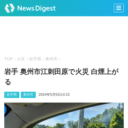
TOP
火災
岩手県
奥州市
岩手 奥州市江刺田原で火災 白煙上が
る
岩手県
奥州市
2024年5月5日14:15