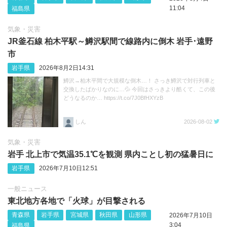
11:04
福島県
気象・災害
JR釜石線 柏木平駅～鱒沢駅間で線路内に倒木 岩手･遠野
市
岩手県
2026年8月2日14:31
鱒沢→柏木平間で大規模な倒木…！ さっき鱒沢で対行列車と
交換したばかりなのに…💦 今回はさっきより酷くて、この後
どうなるのか… https://t.co/7J0BfHXYzB
しん
2026-08-02
気象・災害
岩手 北上市で気温35.1℃を観測 県内ことし初の猛暑日に
岩手県
2026年7月10日12:51
一般ニュース
東北地方各地で「火球」が目撃される
青森県
岩手県
宮城県
秋田県
山形県
2026年7月10日
3:04
福島県