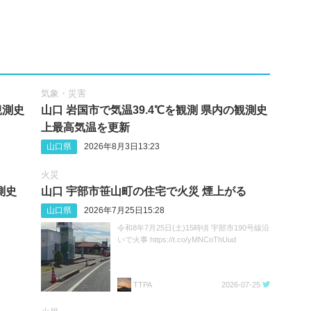
気象・災害
観測史
山口 岩国市で気温39.4℃を観測 県内の観測史
上最高気温を更新
山口県
2026年8月3日13:23
火災
測史
山口 宇部市笹山町の住宅で火災 煙上がる
山口県
2026年7月25日15:28
令和8年7月25日(土)15時頃 宇部市190号線沿
いで火事 https://t.co/yMNCoThUud
TTPA
2026-07-25