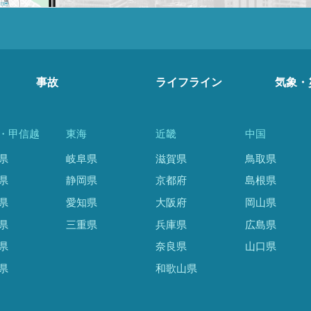
事故
ライフライン
気象・
・甲信越
東海
近畿
中国
県
岐阜県
滋賀県
鳥取県
県
静岡県
京都府
島根県
県
愛知県
大阪府
岡山県
県
三重県
兵庫県
広島県
県
奈良県
山口県
県
和歌山県