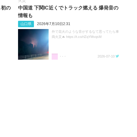
火災
し初の
中国道 下関IC近くでトラック燃える 爆発音の
情報も
山口県
2026年7月10日2:31
外で花火のような音がするなて思ってたら車
両火災🔥 https://t.co/rlZqYMvqsM
・-・
2026-07-10