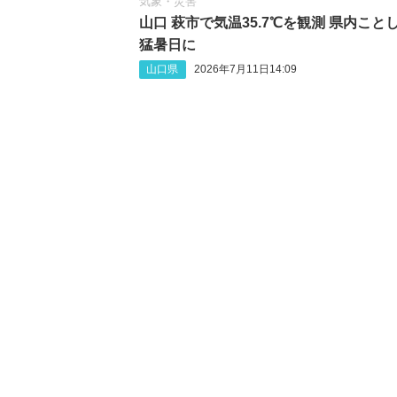
気象・災害
山口 萩市で気温35.7℃を観測 県内こと
猛暑日に
山口県
2026年7月11日14:09