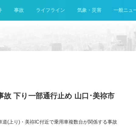
件
事故
ライフライン
気象・災害
一般ニュ
故 下り一部通行止め 山口‪･‬美祢市
車道(上り)・美祢IC付近で乗用車複数台が関係する事故