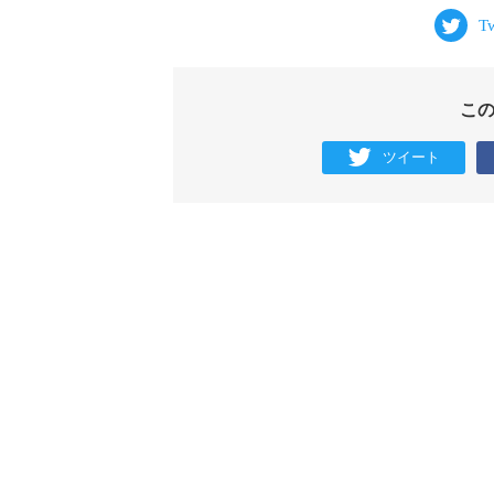
こ
ツイート