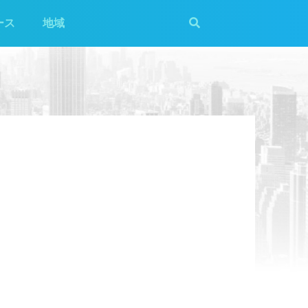
ース
地域