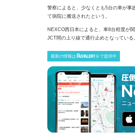
警察によると、少なくとも5台の車が事故
て病院に搬送されたという。
NEXCO西日本によると、車8台程度が関
JCT間の上り線で通行止めとなっている。（
最新の情報は
で提供中