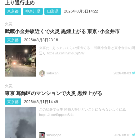
上り通行止め
東京都
神奈川県
山梨県
2026年8月5日14:22
火災
武蔵小金井駅近くで火災 黒煙上がる 東京･小金井市
東京都
2026年8月3日23:18
火事だ...えっぐいくらい煙出てる... 武蔵小金井と東小金井の間
辺り https://t.co/H5ime6xpSW
satokan
2026-08-03
火災
東京 葛飾区のマンションで火災 黒煙上がる
東京都
2026年8月1日14:49
この猛暑で火事 怪我人等ひどいことにならないように🙏
https://t.co/SqqeebSdaI
susupapa
2026-08-01