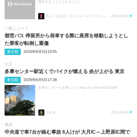
撤去することとなりました。
充レン【公式】モバイルバッテリーレンタル
2026-08-07
一般ニュース
都営バス 停留所から発車する際に座席を移動しようとし
た乗客が転倒し重傷
東京都
2026年8月5日19:05
火災
多摩センター駅近くでバイクが燃える 炎が上がる 東京
東京都
2026年8月5日17:38
多摩センターで火事してた https://t.co/wo1ADG2xB6
はかせ
2026-08-05
事故
中央道で車7台が絡む事故 6人けが 大月IC～上野原IC間で