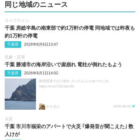
同じ地域のニュース
ライフライン
千葉 房総半島の南東部で約1万軒の停電 同地域では昨夜も
約1万軒の停電
千葉県
2026年8月6日13:47
気象・災害
千葉 勝浦市の海岸沿いで崖崩れ 電柱が倒れたもよう
千葉県
2026年8月1日14:02
興津西港でがけ崩れ 人いたんじゃねーのこれ
https://t.co/TZtCIamJIs
かもるん
2026-08-01
火災
千葉 市川市福栄のアパートで火災 ｢爆発音が聞こえた｣ 数
人けが