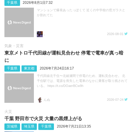
千葉県
2026年8月1日7:32
マンションで爆発あったっぽくて 近くの中学校の窓ガラスと
か割れてた
。
2026-08-01
気象・災害
東京メトロ千代田線が運転見合わせ 停電で電車が真っ暗
に
千葉県
東京都
2026年7月24日16:17
千代田線北千住〜北綾瀬間で停電のため、運転見合わせ。 北
千住駅では、電源を喪失した電車のなかに乗客が取り残されて
いる。 https://t.co/DOaerBCw9h
んぬ
2026-07-24
火災
千葉 野田市で火災 大量の黒煙上がる
茨城県
埼玉県
千葉県
2026年7月21日13:35