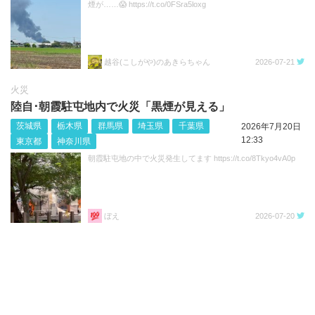
煙が……😱 https://t.co/0FSra5loxg
越谷(こしがや)のあきらちゃん
2026-07-21
火災
陸自･朝霞駐屯地内で火災「黒煙が見える」
茨城県
栃木県
群馬県
埼玉県
千葉県
2026年7月20日
12:33
東京都
神奈川県
朝霞駐屯地の中で火災発生してます https://t.co/8Tkyo4vA0p
ぼえ
2026-07-20