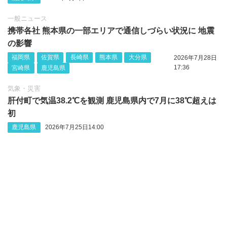
一般ニュース
携帯各社 熊本県の一部エリアで通信しづらい状況に 地震
の影響
福岡県
佐賀県
長崎県
熊本県
大分県
2026年7月28日
17:36
宮崎県
鹿児島県
気象・災害
肝付町で気温38.2℃を観測 鹿児島県内で7月に38℃超えは
初
鹿児島県
2026年7月25日14:00