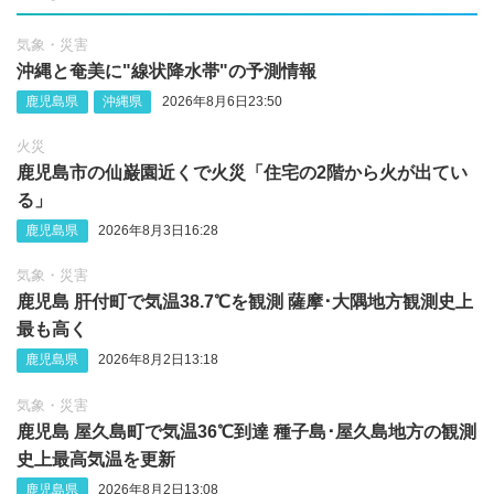
気象・災害
沖縄‪と奄美に"線状降水帯"の予測情報
鹿児島県
沖縄県
2026年8月6日23:50
火災
鹿児島市の仙巌園近くで火災「住宅の2階から火が出てい
る」
鹿児島県
2026年8月3日16:28
気象・災害
鹿児島 肝付町で気温38.7℃を観測 薩摩･大隅地方観測史上
最も高く
鹿児島県
2026年8月2日13:18
気象・災害
鹿児島 屋久島町で気温36℃到達 種子島･屋久島地方の観測
史上最高気温を更新
鹿児島県
2026年8月2日13:08