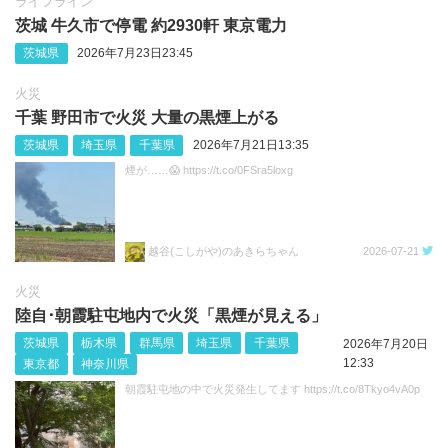
ライフライン
茨城 牛久市で停電 約2930軒 東京電力
茨城県
2026年7月23日23:45
火災
千葉 野田市で火災 大量の黒煙上がる
茨城県
埼玉県
千葉県
2026年7月21日13:35
煙が……😱 https://t.co/0FSra5loxg
越谷(こしがや)のあきらちゃん
2026-07-21
火災
陸自･朝霞駐屯地内で火災「黒煙が見える」
茨城県
栃木県
群馬県
埼玉県
千葉県
2026年7月20日
12:33
東京都
神奈川県
朝霞駐屯地の中で火災発生してます https://t.co/8Tkyo4vA0p