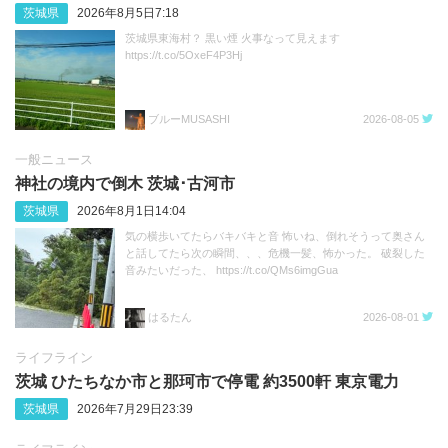
茨城県
2026年8月5日7:18
茨城県東海村？ 黒い煙 火事なって見えます
https://t.co/5OxeF4P3Hj
ブルーMUSASHI
2026-08-05
一般ニュース
神社の境内で倒木 茨城･古河市
茨城県
2026年8月1日14:04
気の横歩いてたらバキバキと音 怖いね、倒れそうって奥さん
と話してたら次の瞬間、、、危機一髪、怖かった。 破裂した
音みたいだった、 https://t.co/QMs6imgGua
はるたん
2026-08-01
ライフライン
茨城 ひたちなか市と那珂市で停電 約3500軒 東京電力
茨城県
2026年7月29日23:39