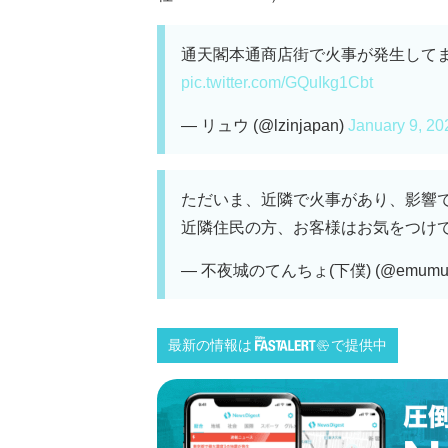
通天閣本通商店街で火事が発生してま
pic.twitter.com/GQuIkg1Cbt
— リュウ (@lzinjapan)
January 9, 20
ただいま、近隣で火事があり、影響
近隣住民の方、お客様はお気をつけて下
— 不夜城のてんちょ(下僕) (@emumu
最新の情報は
で提供中