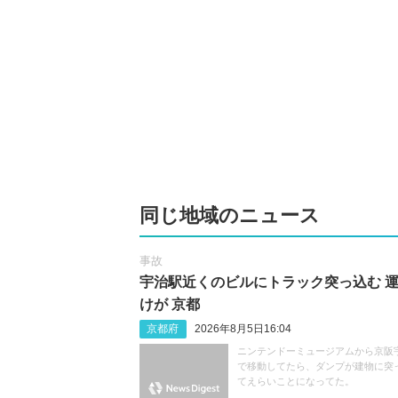
同じ地域のニュース
事故
宇治駅近くのビルにトラック突っ込む 
けが 京都
京都府
2026年8月5日16:04
ニンテンドーミュージアムから京阪
で移動してたら、ダンプが建物に突
てえらいことになってた。