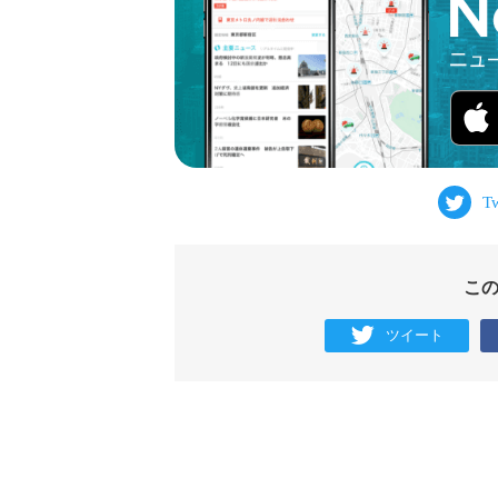
こ
ツイート