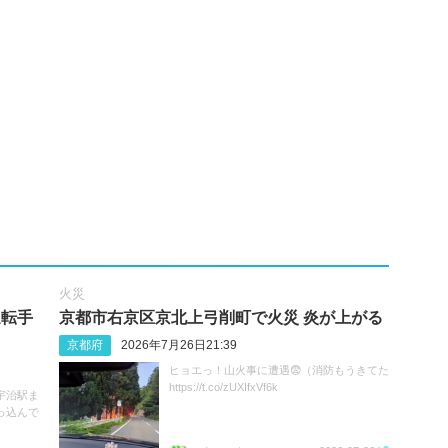
火災
運転手
京都市右京区京北上弓削町で火災 炎が上がる
京都府
2026年7月26日21:39
ヒョエっ！山火事に遭遇😨（消防もうきてた
https://t.co/zUXIfxVf6k
宇治駅ま
っ込んで