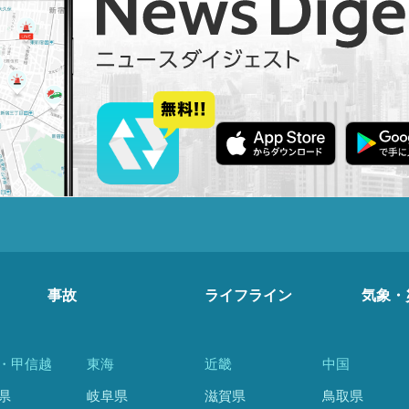
事故
ライフライン
気象・
・甲信越
東海
近畿
中国
県
岐阜県
滋賀県
鳥取県