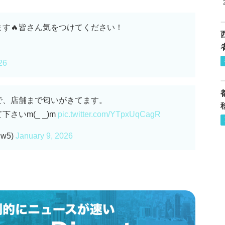
す🔥皆さん気をつけてください！
26
で、店舗まで匂いがきてます。
さいm(_ _)m
pic.twitter.com/YTpxUqCagR
w5)
January 9, 2026