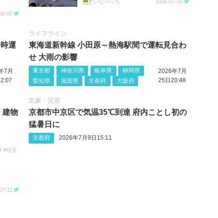
いなぺっち
2026-07-26
08-05
ライフライン
一時運
東海道新幹線 小田原～熱海駅間で運転見合わ
せ 大雨の影響
東京都
神奈川県
岐阜県
静岡県
6年7月
2026年7月
2:07
25日20:48
愛知県
滋賀県
京都府
大阪府
気象・災害
 建物
京都市中京区で気温35℃到達 府内ことし初の
猛暑日に
京都府
2026年7月9日15:11
 #伏見
07-11