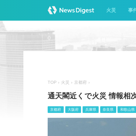
火災
事
TOP
火災
京都府
通天閣近くで火災 情報相次
京都府
大阪府
兵庫県
奈良県
和歌山県