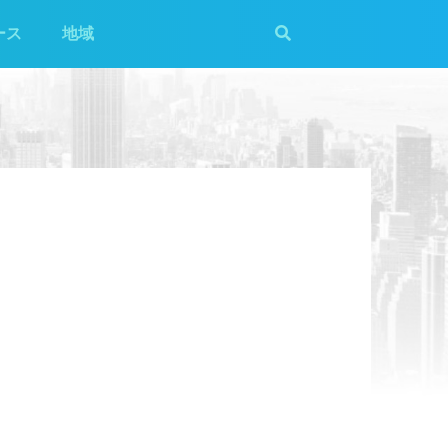
ース
地域