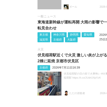
ボール
2026-
一般ニュース
東海道新幹線が運転再開 大雨の影響で
転見合わせ
東京都
神奈川県
静岡県
愛知県
202
25日2
滋賀県
京都府
大阪府
火災
伏見稲荷駅近くで火災 激しい炎が上がる
2棟に延焼 京都市伏見区
京都府
2026年7月11日16:39
伏見稲荷駅の目の前で火事怖い #火事
稲荷駅 https://t.co/JUdrUXpYzK
ただの傍観者
2026-