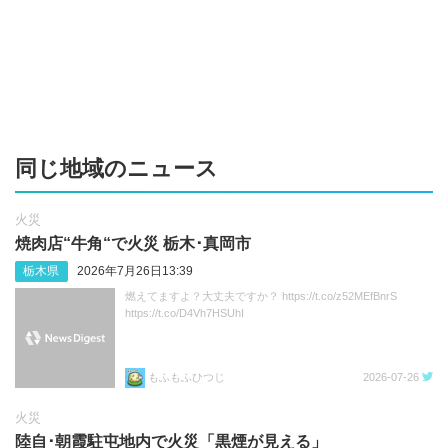
同じ地域のニュース
火災
焼肉店“牛角“で火災 栃木･真岡市
栃木県
2026年7月26日13:39
燃えてますよ？大丈夫ですか？ https://t.co/z52MEfBnrS
https://t.co/D4Vh7HSUhI
もふもふひつじ
2026-07-26
火災
陸自･朝霞駐屯地内で火災「黒煙が見える」