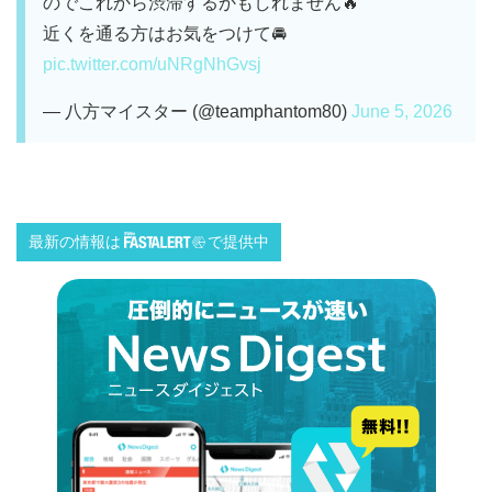
のでこれから渋滞するかもしれません🔥
近くを通る方はお気をつけて🚘️
pic.twitter.com/uNRgNhGvsj
— 八方マイスター (@teamphantom80)
June 5, 2026
最新の情報は
で提供中